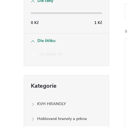
Dle ceny
s
t
0
Kč
1
Kč
r
9
Dle štítku
a
Na skladě
0
n
n
í
Přeskočit
i
Kategorie
kategorie
í
p
KVH HRANOLY
a
Hoblované hranoly a prkna