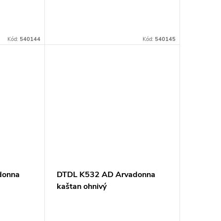
Kód:
540144
Kód:
540145
donna
DTDL K532 AD Arvadonna
kaštan ohnivý
18x2070x2800mm