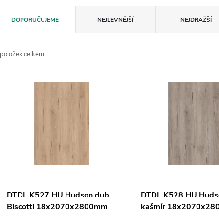
Ř
DOPORUČUJEME
NEJLEVNĚJŠÍ
NEJDRAŽŠÍ
a
položek celkem
z
V
e
ý
n
p
p
s
r
p
DTDL K527 HU Hudson dub
DTDL K528 HU Huds
o
Biscotti 18x2070x2800mm
kašmír 18x2070x2