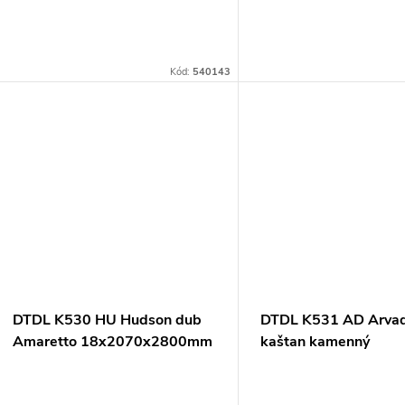
r
d
o
u
Kód:
540143
d
k
u
t
k
ů
t
ů
DTDL K530 HU Hudson dub
DTDL K531 AD Arva
Amaretto 18x2070x2800mm
kaštan kamenný
18x2070x2800mm