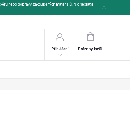
běru nebo dopravy zakoupených materiálů. Nic neplaťte
NÁKUPNÍ
KOŠÍK
Prázdný košík
Přihlášení
)