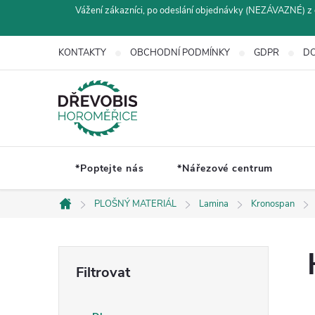
Přejít
Vážení zákazníci, po odeslání objednávky (NEZÁVAZNÉ) z 
na
obsah
KONTAKTY
OBCHODNÍ PODMÍNKY
GDPR
DO
*Poptejte nás
*Nářezové centrum
PLOŠNÝ MATERIÁL
Lamina
Kronospan
Domů
P
o