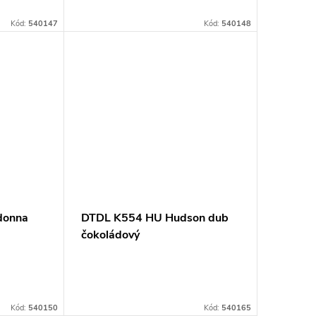
Kód:
540147
Kód:
540148
donna
DTDL K554 HU Hudson dub
čokoládový
18x2070x2800mm
Kód:
540150
Kód:
540165