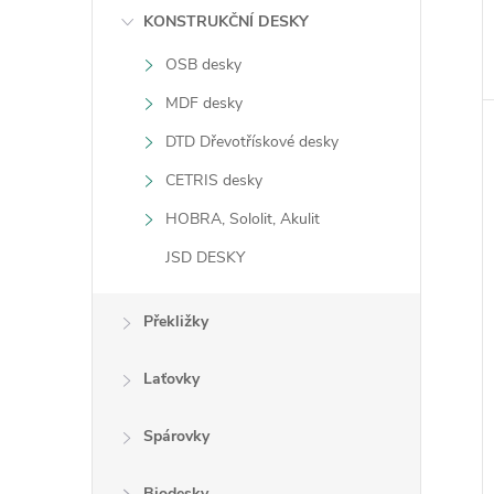
n
KONSTRUKČNÍ DESKY
OSB desky
e
MDF desky
l
DTD Dřevotřískové desky
CETRIS desky
HOBRA, Sololit, Akulit
JSD DESKY
Překližky
Laťovky
Spárovky
Biodesky