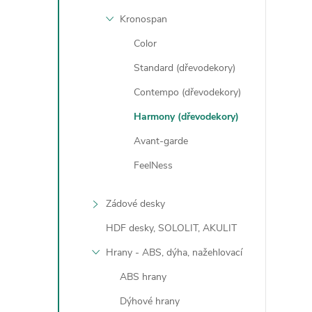
Kronospan
Color
Standard (dřevodekory)
Contempo (dřevodekory)
l
Harmony (dřevodekory)
Avant-garde
FeelNess
Zádové desky
HDF desky, SOLOLIT, AKULIT
í
Hrany - ABS, dýha, nažehlovací
ABS hrany
r
Dýhové hrany