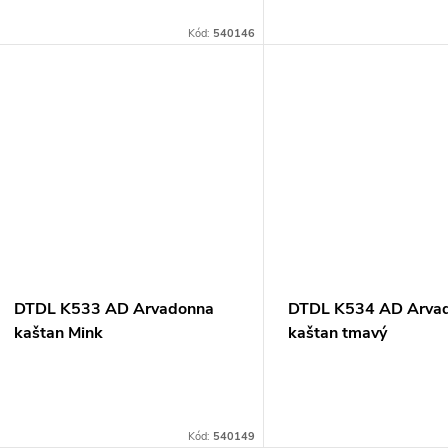
Kód:
540146
DTDL K533 AD Arvadonna
DTDL K534 AD Arva
kaštan Mink
kaštan tmavý
18x2070x2800mm
18x2070x2800mm
Kód:
540149