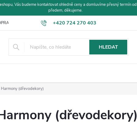
eshopu, Vás budeme kontaktovat ohledně ceny a domluvíme přesný termín od
předem, děkujeme.
+420 724 270 403
PRAVA A PLATBA
HLEDAT
Harmony (dřevodekory)
Harmony (dřevodekory