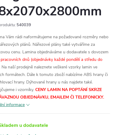
8x2070x2800mm
produktu:
540039
na Vám rádi naformátujeme na požadované rozměry nebo
nářezových plánů. Nářezové plány také vytváříme za
kovou cenu.
Lamina objednáváme u dodavatele s dovozem
 pracovních dnů (objednávky každé pondělí a středu do
. Na naší prodejně naleznete veškeré vzorky lamin ve
ích formátech.
Dále k tomuto zboží nabízíme ABS hrany či
hlovací hrany. Dýhované hrany u nás najdete také.
jčujeme i vzorníky.
CENY LAMIN NA POPTÁNÍ SKRZE
ÁVAZNOU OBJEDNÁVKU, EMAILEM ČI TELEFONICKY.
ilní informace
kladem u dodavatele