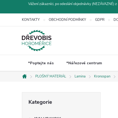
Přejít
Vážení zákazníci, po odeslání objednávky (NEZÁVAZNÉ) z 
na
obsah
KONTAKTY
OBCHODNÍ PODMÍNKY
GDPR
DO
*Poptejte nás
*Nářezové centrum
PLOŠNÝ MATERIÁL
Lamina
Kronospan
Domů
P
Přeskočit
Kategorie
kategorie
o