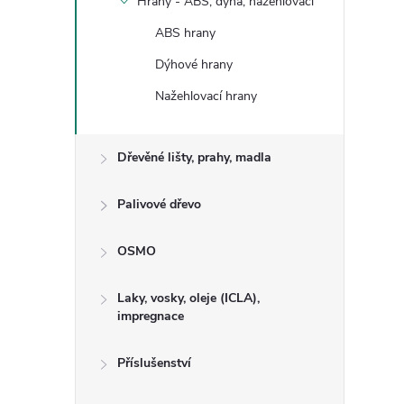
Hrany - ABS, dýha, nažehlovací
ABS hrany
Dýhové hrany
Nažehlovací hrany
Dřevěné lišty, prahy, madla
Palivové dřevo
OSMO
Laky, vosky, oleje (ICLA),
impregnace
Příslušenství