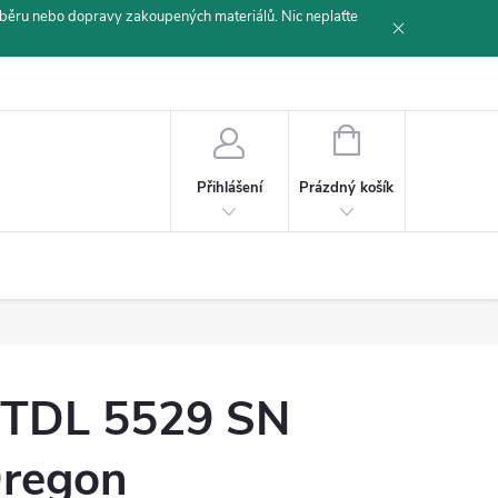
běru nebo dopravy zakoupených materiálů. Nic neplaťte
NÁKUPNÍ
KOŠÍK
Prázdný košík
Přihlášení
TDL 5529 SN
regon