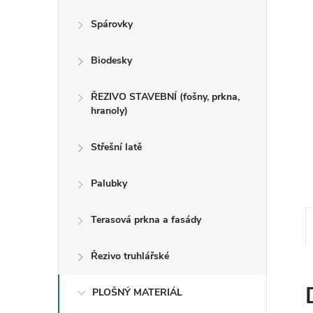
n
Spárovky
e
Biodesky
l
ŘEZIVO STAVEBNÍ (fošny, prkna,
hranoly)
Střešní latě
Palubky
Terasová prkna a fasády
Řezivo truhlářské
PLOŠNÝ MATERIÁL