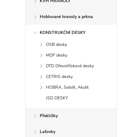
KVH HRANOLY
s
Hoblované hranoly a prkna
t
KONSTRUKČNÍ DESKY
r
OSB desky
a
MDF desky
n
DTD Dřevotřískové desky
CETRIS desky
n
HOBRA, Sololit, Akulit
í
JSD DESKY
p
Překližky
a
Laťovky