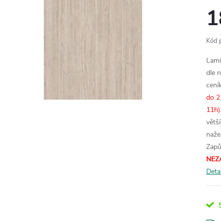
1
Kód 
Lami
dle 
cení
do 2
11h)
větš
naže
Zapů
NEZ
Deta
S