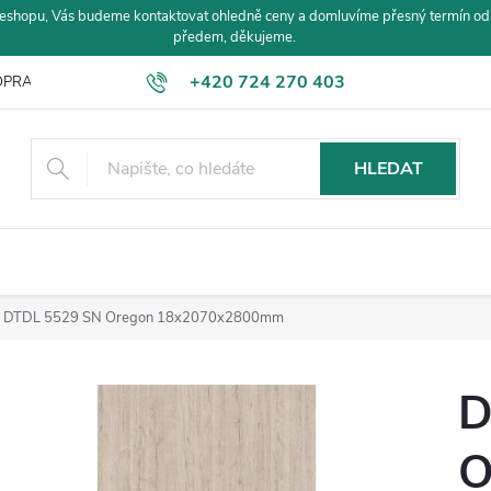
eshopu, Vás budeme kontaktovat ohledně ceny a domluvíme přesný termín od
předem, děkujeme.
+420 724 270 403
PRAVA A PLATBA
HLEDAT
DTDL 5529 SN Oregon 18x2070x2800mm
D
O