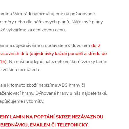
amina Vám rádi naformátujeme na požadované
ozměry nebo dle nářezových plánů. Nářezové plány
aké vytváříme za ceníkovou cenu.
amina objednáváme u dodavatele s dovozem
do 2
racovních dnů (objednávky každé pondělí a středu do
1h)
. Na naší prodejně naleznete veškeré vzorky lamin
e větších formátech.
ále k tomuto zboží nabízíme ABS hrany či
ažehlovací hrany. Dýhované hrany u nás najdete také.
apůjčujeme i vzorníky.
ENY LAMIN NA POPTÁNÍ SKRZE NEZÁVAZNOU
BJEDNÁVKU, EMAILEM ČI TELEFONICKY.