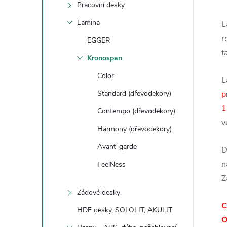
Pracovní desky
Lamina
L
r
EGGER
t
Kronospan
Color
L
Standard (dřevodekory)
p
1
Contempo (dřevodekory)
v
Harmony (dřevodekory)
Avant-garde
D
n
FeelNess
Z
Zádové desky
C
HDF desky, SOLOLIT, AKULIT
O