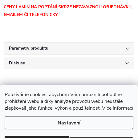
CENY LAMIN
NA POPTÁNÍ SKRZE NEZÁVAZNOU OBJEDNÁVKU,
EMAILEM ČI TELEFONICKY.
Parametry produktu
Diskuse
Používáme cookies, abychom Vám umožnili pohodlné
prohlížení webu a díky analýze provozu webu neustále
zlepšovali jeho funkce, výkon a použitelnost.
Více informací
Z
Nastavení
Copyright 2026
Drevobis Horoměřice
. Všechna práva vyhrazena.
Upravit
á
nastavení cookies