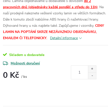
cenu.
Lamina objednáváme u dodavatele s dovozem
do 2
pracovních dnů (objednávky každé pondělí a středu do 11h)
. Na
naší prodejně naleznete veškeré vzorky lamin ve větších formátech.
Dále k tomuto zboží nabízíme ABS hrany či nažehlovací hrany.
Dýhované hrany u nás najdete také. Zapůjčujeme i vzorníky.
CENY
LAMIN
NA POPTÁNÍ SKRZE NEZÁVAZNOU OBJEDNÁVKU,
EMAILEM ČI TELEFONICKY.
Detailní informace
Skladem u dodavatele
Možnosti doručení
0 Kč
/ ks
Měrná
cena: