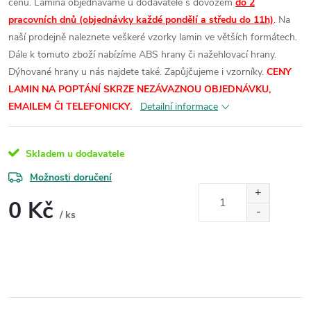
cenu.
Lamina objednáváme u dodavatele s dovozem
do 2
pracovních dnů (objednávky každé pondělí a středu do 11h)
.
Na
naší prodejně naleznete veškeré vzorky lamin ve větších formátech.
Dále k tomuto zboží nabízíme ABS hrany či nažehlovací hrany.
Dýhované hrany u nás najdete také. Zapůjčujeme i vzorníky.
CENY
LAMIN
NA POPTÁNÍ SKRZE NEZÁVAZNOU OBJEDNÁVKU,
EMAILEM ČI TELEFONICKY.
Detailní informace
Skladem u dodavatele
Možnosti doručení
0 Kč
/ ks
Měrná
cena: