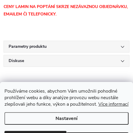
CENY LAMIN
NA POPTÁNÍ SKRZE NEZÁVAZNOU OBJEDNÁVKU,
EMAILEM ČI TELEFONICKY.
Parametry produktu
Diskuse
Používáme cookies, abychom Vám umožnili pohodlné
prohlížení webu a díky analýze provozu webu neustále
zlepšovali jeho funkce, výkon a použitelnost.
Více informací
Z
Nastavení
Copyright 2026
Drevobis Horoměřice
. Všechna práva vyhrazena.
Upravit
á
nastavení cookies