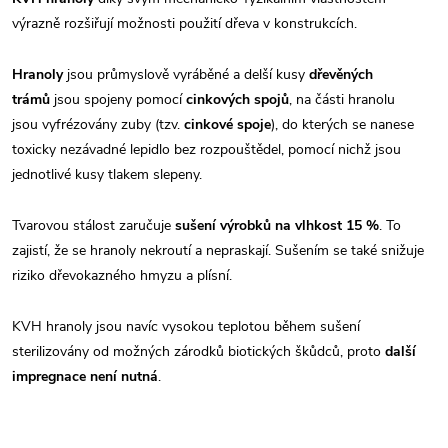
výrazně rozšiřují možnosti použití dřeva v konstrukcích.
Hranoly
jsou průmyslově vyráběné a delší kusy
dřevěných
trámů
jsou spojeny pomocí
cinkových spojů
, na části hranolu
jsou vyfrézovány zuby (tzv.
cinkové spoje
), do kterých se nanese
toxicky nezávadné lepidlo bez rozpouštědel, pomocí nichž jsou
jednotlivé kusy tlakem slepeny.
Tvarovou stálost zaručuje
sušení výrobků na vlhkost 15 %
. To
zajistí, že se hranoly nekroutí a nepraskají. Sušením se také snižuje
riziko dřevokazného hmyzu a plísní.
KVH hranoly jsou navíc vysokou teplotou během sušení
sterilizovány od možných zárodků biotických škůdců, proto
další
impregnace není nutná
.