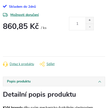
Skladem do 2dnů
Možnosti doručení
860,85 Kč
/ ks
Měrná
cena:
Dotaz k produktu
Sdílet
Popis produktu
Detailní popis produktu
KVH hranoly
díky svým mechanicko-fyzikálním vlastnostem