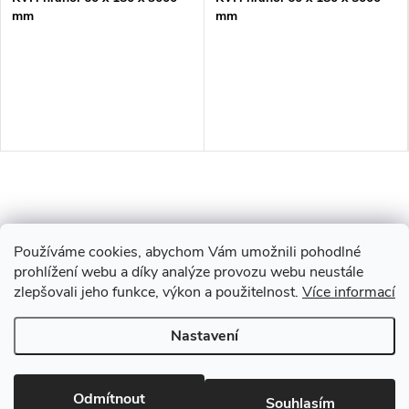
mm
mm
Používáme cookies, abychom Vám umožnili pohodlné
prohlížení webu a díky analýze provozu webu neustále
zlepšovali jeho funkce, výkon a použitelnost.
Více informací
Z
Nastavení
Copyright 2026
Drevobis Horoměřice
. Všechna práva vyhrazena.
Upravit
á
nastavení cookies
Vytvořil Shoptet
Odmítnout
Souhlasím