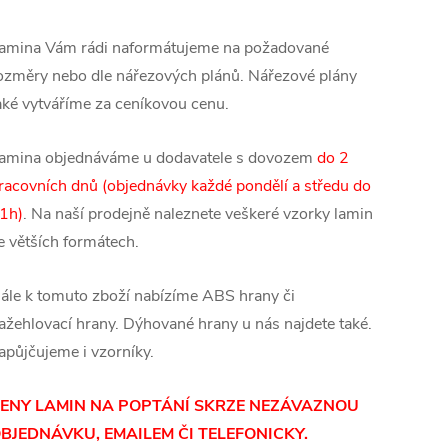
amina Vám rádi naformátujeme na požadované
ozměry nebo dle nářezových plánů. Nářezové plány
aké vytváříme za ceníkovou cenu.
amina objednáváme u dodavatele s dovozem
do 2
racovních dnů (objednávky každé pondělí a středu do
1h)
. Na naší prodejně naleznete veškeré vzorky lamin
e větších formátech.
ále k tomuto zboží nabízíme ABS hrany či
ažehlovací hrany. Dýhované hrany u nás najdete také.
apůjčujeme i vzorníky.
ENY LAMIN NA POPTÁNÍ SKRZE NEZÁVAZNOU
BJEDNÁVKU, EMAILEM ČI TELEFONICKY.