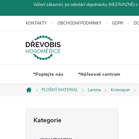
Přejít
Vážení zákazníci, po odeslání objednávky (NEZÁVAZNÉ) z 
na
obsah
KONTAKTY
OBCHODNÍ PODMÍNKY
GDPR
DO
*Poptejte nás
*Nářezové centrum
PLOŠNÝ MATERIÁL
Lamina
Kronospan
Domů
P
Přeskočit
Kategorie
kategorie
o