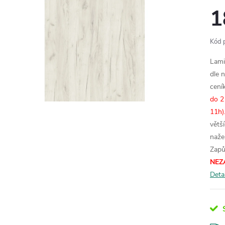
1
Kód 
Lami
dle 
cení
do 2
11h)
větš
naže
Zapů
NEZ
Deta
S