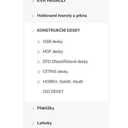
KVH HRANOLY
s
Hoblované hranoly a prkna
t
KONSTRUKČNÍ DESKY
r
OSB desky
a
MDF desky
n
DTD Dřevotřískové desky
CETRIS desky
n
HOBRA, Sololit, Akulit
í
JSD DESKY
p
Překližky
a
Laťovky