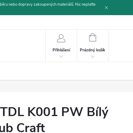
běru nebo dopravy zakoupených materiálů. Nic neplaťte
NÁKUPNÍ
KOŠÍK
Prázdný košík
Přihlášení
TDL K001 PW Bílý
ub Craft