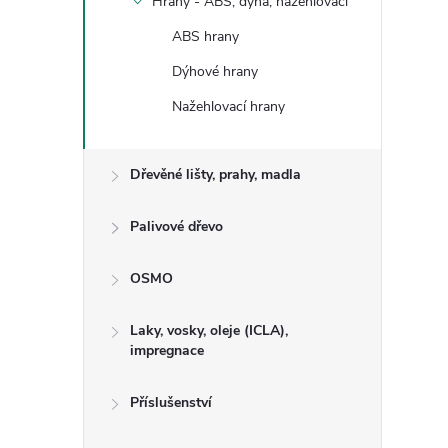
Hrany - ABS, dýha, nažehlovací
ABS hrany
Dýhové hrany
Nažehlovací hrany
Dřevěné lišty, prahy, madla
Palivové dřevo
OSMO
Laky, vosky, oleje (ICLA),
impregnace
Příslušenství