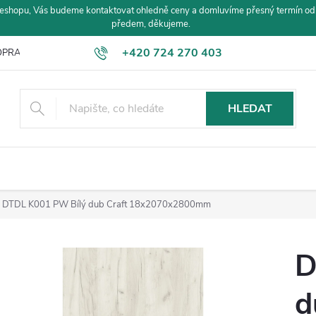
eshopu, Vás budeme kontaktovat ohledně ceny a domluvíme přesný termín od
předem, děkujeme.
+420 724 270 403
PRAVA A PLATBA
HLEDAT
DTDL K001 PW Bílý dub Craft 18x2070x2800mm
D
d