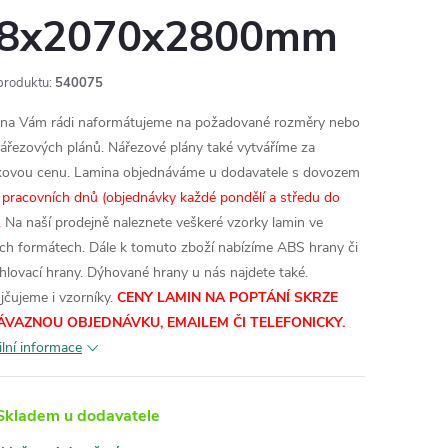
8x2070x2800mm
produktu:
540075
na Vám rádi naformátujeme na požadované rozměry nebo
nářezových plánů. Nářezové plány také vytváříme za
kovou cenu.
Lamina objednáváme u dodavatele s dovozem
 pracovních dnů (objednávky každé pondělí a středu do
.
Na naší prodejně naleznete veškeré vzorky lamin ve
ích formátech.
Dále k tomuto zboží nabízíme ABS hrany či
hlovací hrany. Dýhované hrany u nás najdete také.
jčujeme i vzorníky.
CENY LAMIN NA POPTÁNÍ SKRZE
ÁVAZNOU OBJEDNÁVKU, EMAILEM ČI TELEFONICKY.
ilní informace
kladem u dodavatele