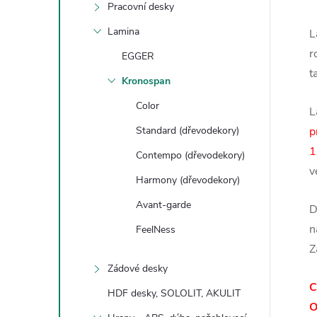
Pracovní desky
Lamina
L
r
EGGER
t
Kronospan
Color
L
Standard (dřevodekory)
p
1
Contempo (dřevodekory)
v
Harmony (dřevodekory)
Avant-garde
D
n
FeelNess
Z
Zádové desky
C
HDF desky, SOLOLIT, AKULIT
O