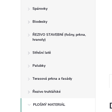
n
Spárovky
e
Biodesky
l
ŘEZIVO STAVEBNÍ (fošny, prkna,
hranoly)
Střešní latě
Palubky
Terasová prkna a fasády
Řezivo truhlářské
PLOŠNÝ MATERIÁL