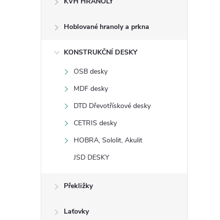
KVH HRANOLY
s
Hoblované hranoly a prkna
t
KONSTRUKČNÍ DESKY
r
OSB desky
a
MDF desky
n
DTD Dřevotřískové desky
CETRIS desky
n
HOBRA, Sololit, Akulit
í
JSD DESKY
p
Překližky
a
Laťovky