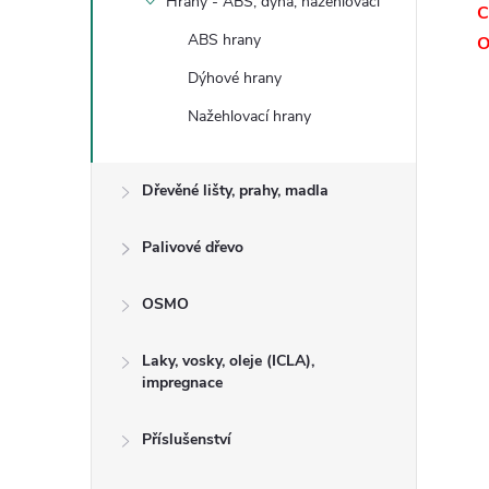
Hrany - ABS, dýha, nažehlovací
C
ABS hrany
O
Dýhové hrany
Nažehlovací hrany
Dřevěné lišty, prahy, madla
Palivové dřevo
OSMO
Laky, vosky, oleje (ICLA),
impregnace
Příslušenství