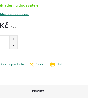
kladem u dodavatele
Možnosti doručení
 Kč
/ ks
ná
:
Dotaz k produktu
Sdílet
Tisk
DISKUZE