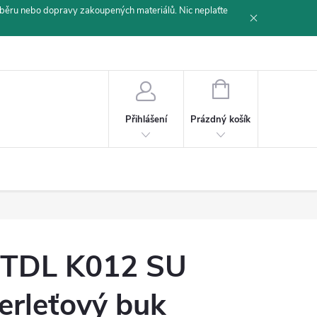
běru nebo dopravy zakoupených materiálů. Nic neplaťte
NÁKUPNÍ
KOŠÍK
Prázdný košík
Přihlášení
TDL K012 SU
erleťový buk