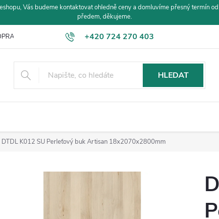
eshopu, Vás budeme kontaktovat ohledně ceny a domluvíme přesný termín od
předem, děkujeme.
+420 724 270 403
PRAVA A PLATBA
HLEDAT
DTDL K012 SU Perleťový buk Artisan 18x2070x2800mm
D
P