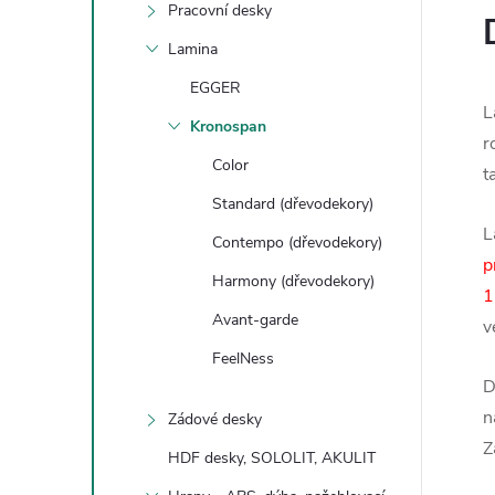
Pracovní desky
Lamina
EGGER
L
Kronospan
r
Color
t
Standard (dřevodekory)
L
Contempo (dřevodekory)
p
Harmony (dřevodekory)
1
Avant-garde
v
FeelNess
D
n
Zádové desky
Z
HDF desky, SOLOLIT, AKULIT