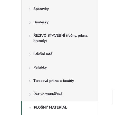
n
Spárovky
e
Biodesky
l
ŘEZIVO STAVEBNÍ (fošny, prkna,
hranoly)
Střešní latě
Palubky
Terasová prkna a fasády
Řezivo truhlářské
PLOŠNÝ MATERIÁL