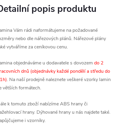
Detailní popis produktu
amina Vám rádi naformátujeme na požadované
ozměry nebo dle nářezových plánů. Nářezové plány
aké vytváříme za ceníkovou cenu.
amina objednáváme u dodavatele s dovozem
do 2
racovních dnů (objednávky každé pondělí a středu do
1h)
. Na naší prodejně naleznete veškeré vzorky lamin
e větších formátech.
ále k tomuto zboží nabízíme ABS hrany či
ažehlovací hrany. Dýhované hrany u nás najdete také.
apůjčujeme i vzorníky.