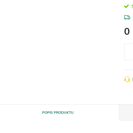
S
0
Měr
cena
POPIS PRODUKTU