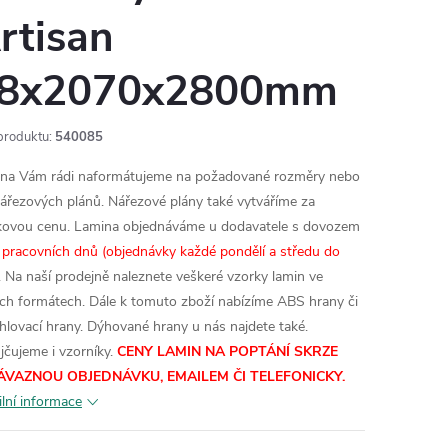
rtisan
8x2070x2800mm
produktu:
540085
na Vám rádi naformátujeme na požadované rozměry nebo
nářezových plánů. Nářezové plány také vytváříme za
kovou cenu.
Lamina objednáváme u dodavatele s dovozem
 pracovních dnů (objednávky každé pondělí a středu do
. Na naší prodejně naleznete veškeré vzorky lamin ve
ích formátech.
Dále k tomuto zboží nabízíme ABS hrany či
hlovací hrany. Dýhované hrany u nás najdete také.
jčujeme i vzorníky.
CENY LAMIN NA POPTÁNÍ SKRZE
ÁVAZNOU OBJEDNÁVKU, EMAILEM ČI TELEFONICKY.
ilní informace