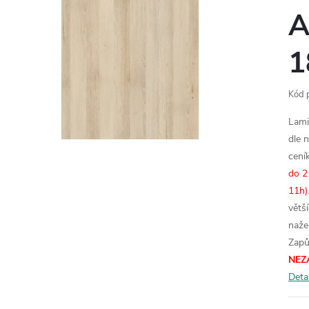
A
1
Kód 
Lami
dle 
cení
do 2
11h)
větš
naže
Zapů
NEZ
Deta