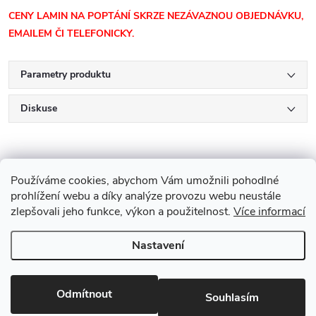
CENY LAMIN NA POPTÁNÍ SKRZE NEZÁVAZNOU OBJEDNÁVKU,
EMAILEM ČI TELEFONICKY.
Parametry produktu
Diskuse
Používáme cookies, abychom Vám umožnili pohodlné
prohlížení webu a díky analýze provozu webu neustále
zlepšovali jeho funkce, výkon a použitelnost.
Více informací
Z
Nastavení
Copyright 2026
Drevobis Horoměřice
. Všechna práva vyhrazena.
Upravit
á
nastavení cookies
Vytvořil Shoptet
p
Odmítnout
Souhlasím
Partner: Mega Creative