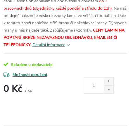
cenu.
Lamina objednáváme u dodavatele s dovozem
do 2
pracovních dnů (objednávky každé pondělí a středu do 11h).
Na naší
prodejně naleznete veškeré vzorky lamin ve větších formátech.
Dále
k tomuto zboží nabízíme ABS hrany či nažehlovací hrany. Dýhované
hrany u nás najdete také. Zapůjčujeme i vzorníky.
CENY LAMIN NA
POPTÁNÍ SKRZE NEZÁVAZNOU OBJEDNÁVKU, EMAILEM ČI
TELEFONICKY.
Detailní informace
Skladem u dodavatele
Možnosti doručení
0 Kč
/ ks
Měrná
cena: