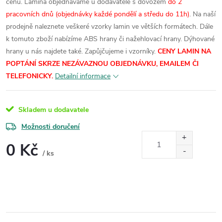
cenu.
Lamina objednáváme u dodavatele s dovozem
do 2
pracovních dnů (objednávky každé pondělí a středu do 11h)
. Na naší
prodejně naleznete veškeré vzorky lamin ve větších formátech.
Dále
k tomuto zboží nabízíme ABS hrany či nažehlovací hrany. Dýhované
hrany u nás najdete také. Zapůjčujeme i vzorníky.
CENY LAMIN NA
POPTÁNÍ SKRZE NEZÁVAZNOU OBJEDNÁVKU, EMAILEM ČI
TELEFONICKY.
Detailní informace
Skladem u dodavatele
Možnosti doručení
0 Kč
/ ks
Měrná
cena: