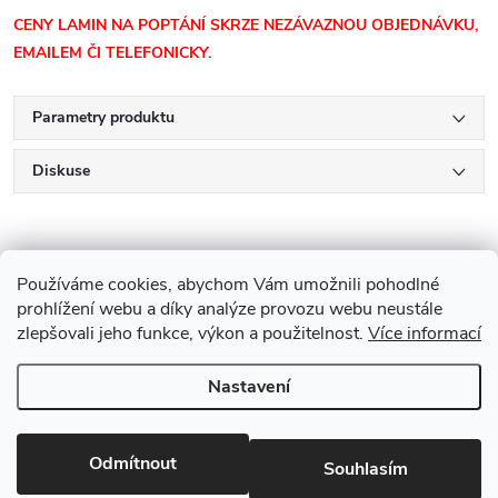
CENY LAMIN NA POPTÁNÍ SKRZE NEZÁVAZNOU OBJEDNÁVKU,
EMAILEM ČI TELEFONICKY.
Parametry produktu
Diskuse
Používáme cookies, abychom Vám umožnili pohodlné
prohlížení webu a díky analýze provozu webu neustále
zlepšovali jeho funkce, výkon a použitelnost.
Více informací
Z
Nastavení
Copyright 2026
Drevobis Horoměřice
. Všechna práva vyhrazena.
Upravit
á
nastavení cookies
Vytvořil Shoptet
p
Odmítnout
Souhlasím
Partner: Mega Creative