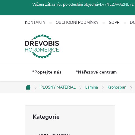
Přejít
Vážení zákazníci, po odeslání objednávky (NEZÁVAZNÉ) z 
na
obsah
KONTAKTY
OBCHODNÍ PODMÍNKY
GDPR
DO
*Poptejte nás
*Nářezové centrum
PLOŠNÝ MATERIÁL
Lamina
Kronospan
Domů
P
Přeskočit
Kategorie
kategorie
o