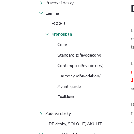
Pracovní desky
Lamina
EGGER
L
Kronospan
r
Color
t
Standard (dřevodekory)
L
Contempo (dřevodekory)
p
Harmony (dřevodekory)
1
Avant-garde
v
FeelNess
D
n
Zádové desky
Z
HDF desky, SOLOLIT, AKULIT