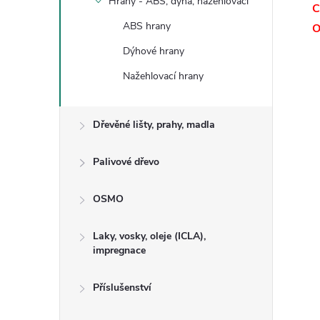
Hrany - ABS, dýha, nažehlovací
C
ABS hrany
O
Dýhové hrany
Nažehlovací hrany
Dřevěné lišty, prahy, madla
Palivové dřevo
OSMO
Laky, vosky, oleje (ICLA),
impregnace
Příslušenství