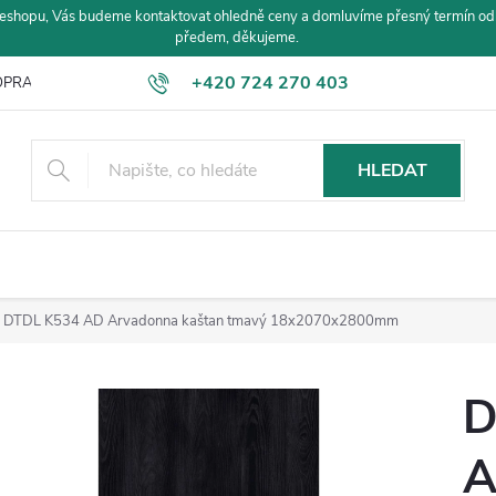
eshopu, Vás budeme kontaktovat ohledně ceny a domluvíme přesný termín od
předem, děkujeme.
+420 724 270 403
PRAVA A PLATBA
HLEDAT
DTDL K534 AD Arvadonna kaštan tmavý 18x2070x2800mm
D
A