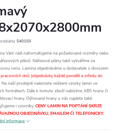
mavý
8x2070x2800mm
produktu:
540150
na Vám rádi naformátujeme na požadované rozměry nebo
nářezových plánů. Nářezové plány také vytváříme za
kovou cenu.
Lamina objednáváme u dodavatele s dovozem
 pracovních dnů (objednávky každé pondělí a středu do
. Na naší prodejně naleznete veškeré vzorky lamin ve
ích formátech.
Dále k tomuto zboží nabízíme ABS hrany či
hlovací hrany. Dýhované hrany u nás najdete také.
jčujeme i vzorníky.
CENY LAMIN NA POPTÁNÍ SKRZE
ÁVAZNOU OBJEDNÁVKU, EMAILEM ČI TELEFONICKY.
ilní informace