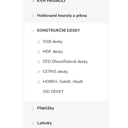
KVH HRANOLY
s
Hoblované hranoly a prkna
t
KONSTRUKČNÍ DESKY
r
OSB desky
a
MDF desky
n
DTD Dřevotřískové desky
CETRIS desky
n
HOBRA, Sololit, Akulit
í
JSD DESKY
p
Překližky
a
Laťovky