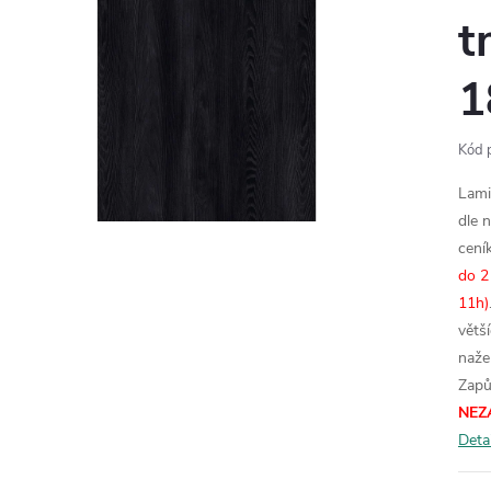
t
1
Kód 
Lami
dle 
cení
do 2
11h)
větš
naže
Zapů
NEZ
Deta