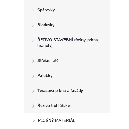
n
Spárovky
e
Biodesky
l
ŘEZIVO STAVEBNÍ (fošny, prkna,
hranoly)
Střešní latě
Palubky
Terasová prkna a fasády
Řezivo truhlářské
PLOŠNÝ MATERIÁL