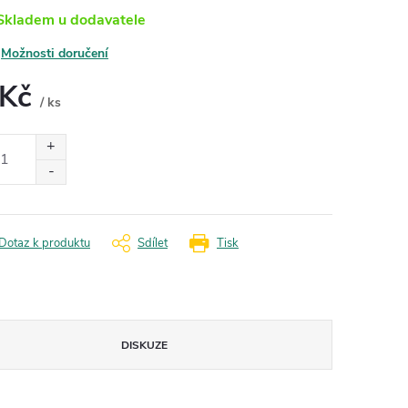
kladem u dodavatele
Možnosti doručení
 Kč
/ ks
ná
:
Dotaz k produktu
Sdílet
Tisk
DISKUZE