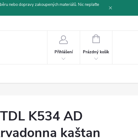
běru nebo dopravy zakoupených materiálů. Nic neplaťte
NÁKUPNÍ
KOŠÍK
Prázdný košík
Přihlášení
TDL K534 AD
rvadonna kaštan