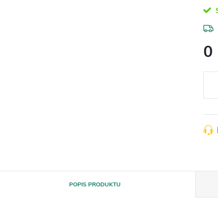
S
0
Měr
cena
POPIS PRODUKTU