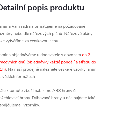
Detailní popis produktu
amina Vám rádi naformátujeme na požadované
ozměry nebo dle nářezových plánů. Nářezové plány
aké vytváříme za ceníkovou cenu.
amina objednáváme u dodavatele s dovozem
do 2
racovních dnů (objednávky každé pondělí a středu do
1h)
. Na naší prodejně naleznete veškeré vzorky lamin
e větších formátech.
ále k tomuto zboží nabízíme ABS hrany či
ažehlovací hrany. Dýhované hrany u nás najdete také.
apůjčujeme i vzorníky.