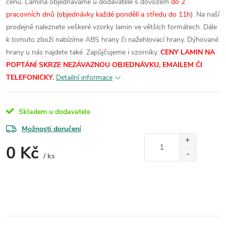
cenu.
Lamina objednáváme u dodavatele s dovozem
do 2
pracovních dnů (objednávky každé pondělí a středu do 11h)
. Na naší
prodejně naleznete veškeré vzorky lamin ve větších formátech.
Dále
k tomuto zboží nabízíme ABS hrany či nažehlovací hrany. Dýhované
hrany u nás najdete také. Zapůjčujeme i vzorníky.
CENY LAMIN NA
POPTÁNÍ SKRZE NEZÁVAZNOU OBJEDNÁVKU, EMAILEM ČI
TELEFONICKY.
Detailní informace
Skladem u dodavatele
Možnosti doručení
0 Kč
/ ks
Měrná
cena: