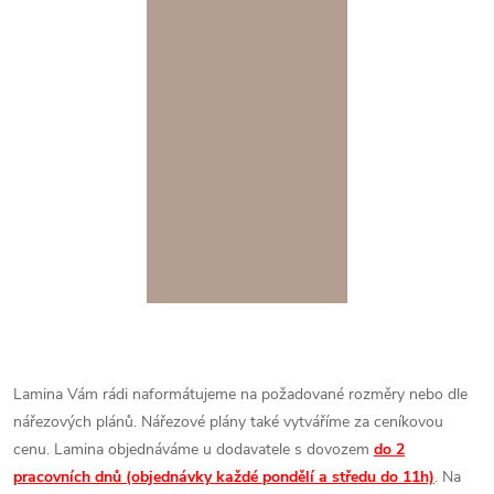
Lamina Vám rádi naformátujeme na požadované rozměry nebo dle
nářezových plánů. Nářezové plány také vytváříme za ceníkovou
cenu.
Lamina objednáváme u dodavatele s dovozem
do 2
pracovních dnů (objednávky každé pondělí a středu do 11h)
. Na