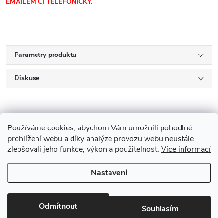
EMAILEM ČI TELEFONICKY.
Parametry produktu
Diskuse
Používáme cookies, abychom Vám umožnili pohodlné
prohlížení webu a díky analýze provozu webu neustále
zlepšovali jeho funkce, výkon a použitelnost.
Více informací
Z
Nastavení
Copyright 2026
Drevobis Horoměřice
. Všechna práva vyhrazena.
Upravit
á
nastavení cookies
Vytvořil Shoptet
p
Odmítnout
Souhlasím
Partner: Mega Creative