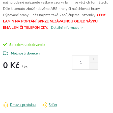
naší prodejně naleznete veškeré vzorky lamin ve větších formátech.
Dále k tomuto zboží nabízíme ABS hrany či nažehlovací hrany.
Dýhované hrany u nás najdete také. Zapůjčujeme i vzorníky.
CENY
LAMIN
NA POPTÁNÍ SKRZE NEZÁVAZNOU OBJEDNÁVKU,
EMAILEM ČI TELEFONICKY.
Detailní informace
Skladem u dodavatele
Možnosti doručení
0 Kč
/ ks
Měrná
cena:
Dotaz k produktu
Sdílet