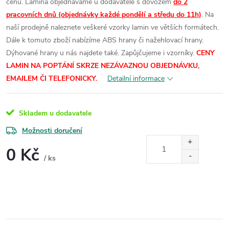
cenu.
Lamina objednáváme u dodavatele s dovozem
do 2
pracovních dnů (objednávky každé pondělí a středu do 11h)
. Na
naší prodejně naleznete veškeré vzorky lamin ve větších formátech.
Dále k tomuto zboží nabízíme ABS hrany či nažehlovací hrany.
Dýhované hrany u nás najdete také. Zapůjčujeme i vzorníky.
CENY
LAMIN
NA POPTÁNÍ SKRZE NEZÁVAZNOU OBJEDNÁVKU,
EMAILEM ČI TELEFONICKY.
Detailní informace
Skladem u dodavatele
Možnosti doručení
0 Kč
/ ks
Měrná
cena: