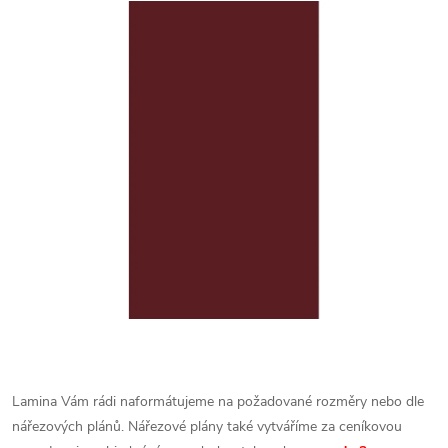
Lamina Vám rádi naformátujeme na požadované rozměry nebo dle
nářezových plánů. Nářezové plány také vytváříme za ceníkovou