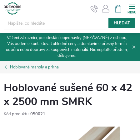
Přejít
NÁKUPNÍ
KOŠÍK
na
obsah
HLEDAT
Vážení zákazníci, po odeslání objednávky (NEZÁVAZNÉ) z eshopu,
Vás budeme kontaktovat ohledně ceny a domluvíme přesný termín
odběru nebo dopravy zakoupených materiálů. Nic neplaťte předem,
děkujeme.
Hoblované hranoly a prkna
Hoblované sušené 60 x 42
x 2500 mm SMRK
Kód produktu:
050021