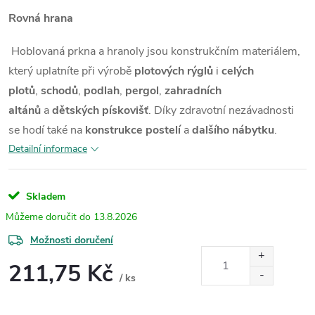
Rovná hrana
Hoblovaná prkna a hranoly jsou konstrukčním materiálem,
který uplatníte při výrobě
plotových rýglů
i
celých
plotů
,
schodů
,
podlah
,
pergol
,
zahradních
altánů
a
dětských pískovišť
. Díky zdravotní nezávadnosti
se hodí také na
konstrukce postelí
a
dalšího nábytku
.
Detailní informace
Skladem
13.8.2026
Možnosti doručení
211,75 Kč
/ ks
Měrná
cena: