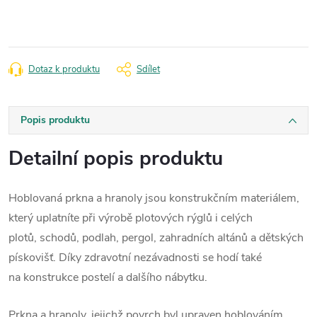
Dotaz k produktu
Sdílet
Popis produktu
Detailní popis produktu
Hoblovaná prkna a hranoly jsou konstrukčním materiálem,
který uplatníte při výrobě
plotových rýglů
i
celých
plotů,
schodů,
podlah, pergol,
zahradních altánů
a
dětských
pískovišť. Díky zdravotní nezávadnosti se hodí také
na
konstrukce postelí
a
dalšího nábytku.
Prkna a hranoly, jejichž povrch byl upraven hoblováním