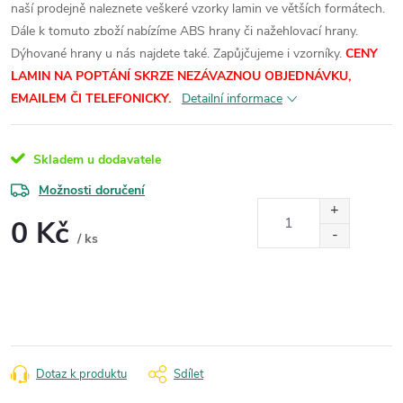
naší prodejně naleznete veškeré vzorky lamin ve větších formátech.
Dále k tomuto zboží nabízíme ABS hrany či nažehlovací hrany.
Dýhované hrany u nás najdete také. Zapůjčujeme i vzorníky.
CENY
LAMIN
NA POPTÁNÍ SKRZE NEZÁVAZNOU OBJEDNÁVKU,
EMAILEM ČI TELEFONICKY.
Detailní informace
Skladem u dodavatele
Možnosti doručení
0 Kč
/ ks
Měrná
cena:
Dotaz k produktu
Sdílet