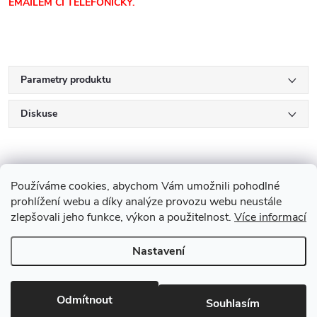
EMAILEM ČI TELEFONICKY.
Parametry produktu
Diskuse
Používáme cookies, abychom Vám umožnili pohodlné
prohlížení webu a díky analýze provozu webu neustále
zlepšovali jeho funkce, výkon a použitelnost.
Více informací
Z
Nastavení
Copyright 2026
Drevobis Horoměřice
. Všechna práva vyhrazena.
Upravit
á
nastavení cookies
Vytvořil Shoptet
p
Odmítnout
Souhlasím
Partner: Mega Creative