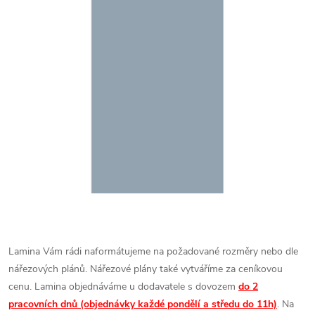
Lamina Vám rádi naformátujeme na požadované rozměry nebo dle
nářezových plánů. Nářezové plány také vytváříme za ceníkovou
cenu.
Lamina objednáváme u dodavatele s dovozem
do 2
pracovních dnů (objednávky každé pondělí a středu do 11h)
. Na