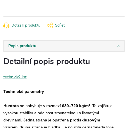
Dotaz k produktu
Sdílet
Popis produktu
Detailní popis produktu
technický list
Technické parametry
Hustota
se pohybuje v rozmezí
630–720 kg/m³
. To zajišťuje
vysokou stabilitu a odolnost srovnatelnou s listnatými
dřevinami.
Jedna strana je opatřena
protiskluzovým
vzorem,
druhá strana je hladká. Je použita černá/hnědá folie