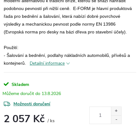
moderní alternativou k tradiční bříze, kterou se snaží nahradit
podobnou pevností při nižší ceně.
E-FORM je hlavní produktová
řada pro bednění a šalování, která nabízí dobré povrchové
výsledky a mechanickou pevnost podle normy EN 13986
(Evropská norma pro desky na bázi dřeva pro stavební účely).
Použití:
- Šalování a bednění, podlahy nákladních automobilů, přívěsů a
Detailní informace
kontejnerů.
Skladem
13.8.2026
Možnosti doručení
2 057 Kč
/ ks
Měrná
cena: