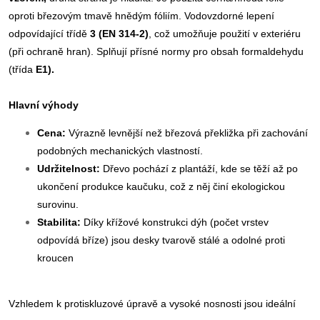
oproti březovým tmavě hnědým fóliím.
Vodovzdorné lepení
odpovídající třídě
3 (EN 314-2)
, což umožňuje použití v exteriéru
(při ochraně hran).
Splňují přísné normy pro obsah formaldehydu
(třída
E1).
Hlavní výhody
Cena:
Výrazně levnější než březová překližka při zachování
podobných mechanických vlastností.
Udržitelnost:
Dřevo pochází z plantáží, kde se těží až po
ukončení produkce kaučuku, což z něj činí ekologickou
surovinu.
Stabilita:
Díky křížové konstrukci dýh (počet vrstev
odpovídá bříze) jsou desky tvarově stálé a odolné proti
kroucen
Vzhledem k protiskluzové úpravě a vysoké nosnosti jsou ideální