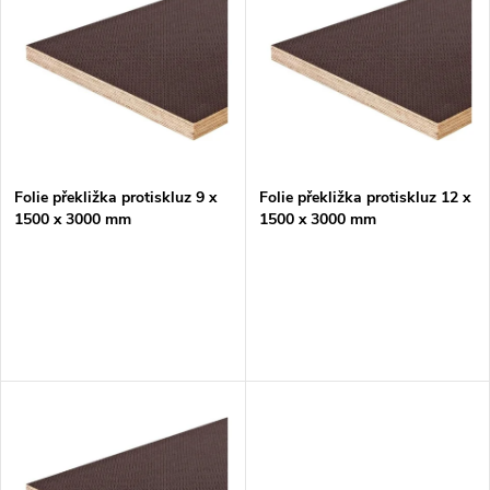
ý
Nejprodávanější
e
p
Abecedně
n
i
í
s
p
Folie překližka protiskluz 9 x
Folie překližka protiskluz 12 x
1500 x 3000 mm
1500 x 3000 mm
p
r
r
o
o
d
d
u
u
k