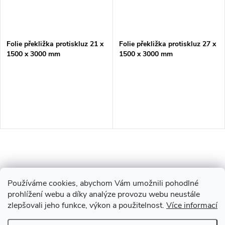
Folie překližka protiskluz 21 x
Folie překližka protiskluz 27 x
1500 x 3000 mm
1500 x 3000 mm
O
v
Používáme cookies, abychom Vám umožnili pohodlné
l
prohlížení webu a díky analýze provozu webu neustále
zlepšovali jeho funkce, výkon a použitelnost.
Více informací
Z
á