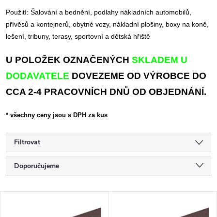
Použití: Šalování a bednění, podlahy nákladních automobilů,
přívěsů a kontejnerů, obytné vozy, nákladní plošiny, boxy na koně,
lešení, tribuny, terasy, sportovní a dětská hřiště
U POLOŽEK OZNAČENÝCH
SKLADEM U
DODAVATELE
DOVEZEME OD VÝROBCE DO
CCA 2-4 PRACOVNÍCH DNŮ OD OBJEDNÁNÍ.
* všechny ceny jsou s DPH za kus
Filtrovat
Ř
Doporučujeme
a
Nejlevnější
V
Nejdražší
z