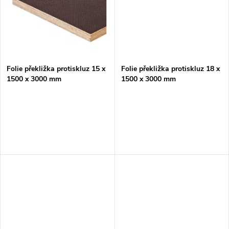
k
t
t
ů
ů
Folie překližka protiskluz 15 x
Folie překližka protiskluz 18 x
1500 x 3000 mm
1500 x 3000 mm