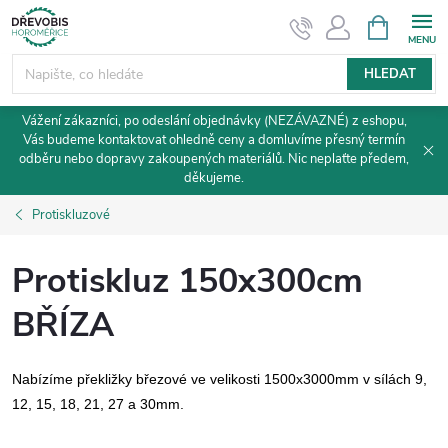
Přejít
NÁKUPNÍ
KOŠÍK
na
obsah
HLEDAT
Vážení zákazníci, po odeslání objednávky (NEZÁVAZNÉ) z eshopu,
Vás budeme kontaktovat ohledně ceny a domluvíme přesný termín
odběru nebo dopravy zakoupených materiálů. Nic neplaťte předem,
děkujeme.
Protiskluzové
Protiskluz 150x300cm
BŘÍZA
Nabízíme překližky březové ve velikosti 1500x3000mm v sílách 9,
12, 15, 18, 21, 27 a 30mm.