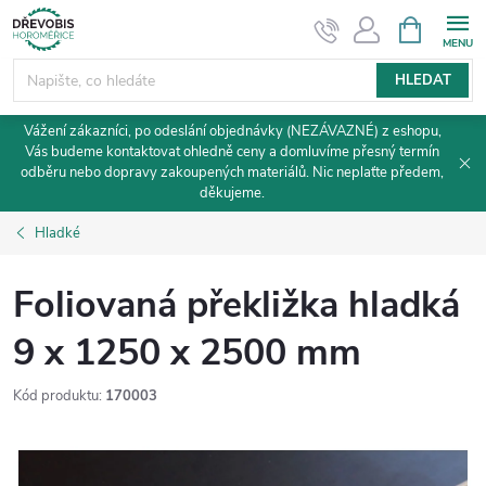
Přejít
NÁKUPNÍ
KOŠÍK
na
obsah
HLEDAT
Vážení zákazníci, po odeslání objednávky (NEZÁVAZNÉ) z eshopu,
Vás budeme kontaktovat ohledně ceny a domluvíme přesný termín
odběru nebo dopravy zakoupených materiálů. Nic neplaťte předem,
děkujeme.
Hladké
Foliovaná překližka hladká
9 x 1250 x 2500 mm
Kód produktu:
170003