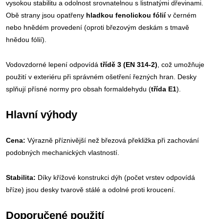
vysokou stabilitu a odolnost srovnatelnou s listnatými dřevinami.
Obě strany jsou opatřeny
hladkou fenolickou fólií
v černém
nebo hnědém provedení (oproti březovým deskám s tmavě
hnědou fólií).
Vodovzdorné lepení odpovídá
třídě 3 (EN 314-2)
, což umožňuje
použití v exteriéru při správném ošetření řezných hran. Desky
splňují přísné normy pro obsah formaldehydu (
třída E1
).
Hlavní výhody
Cena:
Výrazně příznivější než březová překližka při zachování
podobných mechanických vlastností.
Stabilita:
Díky křížové konstrukci dýh (počet vrstev odpovídá
bříze) jsou desky tvarově stálé a odolné proti kroucení.
Doporučené použití