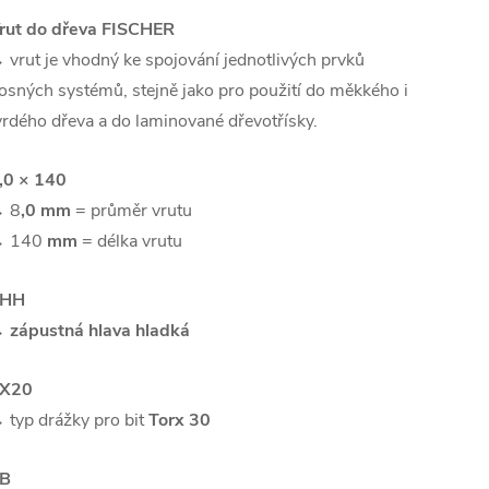
rut do dřeva FISCHER
 vrut
je vhodný ke spojování jednotlivých prvků
osných systémů, stejně jako pro použití do měkkého i
vrdého dřeva a do laminované dřevotřísky.
,0 × 140
→
8
,0 mm
= průměr vrutu
→
140
mm
= délka vrutu
ZHH
→
zápustná hlava hladká
X20
 typ drážky pro bit
Torx 30
B