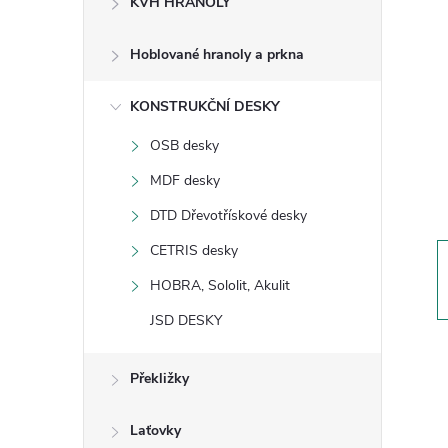
KVH HRANOLY
s
Hoblované hranoly a prkna
t
KONSTRUKČNÍ DESKY
r
OSB desky
a
MDF desky
n
DTD Dřevotřískové desky
CETRIS desky
n
HOBRA, Sololit, Akulit
í
JSD DESKY
p
Překližky
a
Laťovky