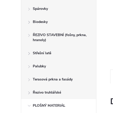
n
Spárovky
e
Biodesky
l
ŘEZIVO STAVEBNÍ (fošny, prkna,
hranoly)
Střešní latě
Palubky
Terasová prkna a fasády
Řezivo truhlářské
PLOŠNÝ MATERIÁL