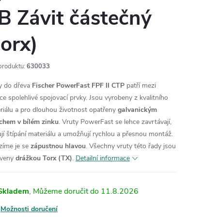
B Závit částečný
torx)
produktu:
630033
y do dřeva
Fischer PowerFast FPF II CTP
patří mezi
ce spolehlivé spojovací prvky. Jsou vyrobeny z kvalitního
riálu a pro dlouhou životnost opatřeny
galvanickým
chem v bílém zinku
. Vruty PowerFast se lehce zavrtávají,
ují štípání materiálu a umožňují rychlou a přesnou montáž.
zíme je se
zápustnou hlavou
. Všechny vruty této řady jsou
aveny
drážkou Torx (TX)
.
Detailní informace
Skladem
11.8.2026
Možnosti doručení