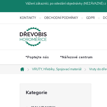
Přejít
Vážení zákazníci, po odeslání objednávky (NEZÁVAZNÉ) z 
na
obsah
KONTAKTY
OBCHODNÍ PODMÍNKY
GDPR
DO
*Poptejte nás
*Nářezové centrum
VRUTY, Hřebíky, Spojovací materiál
Vruty do dřev
Domů
P
Přeskočit
Kategorie
kategorie
o