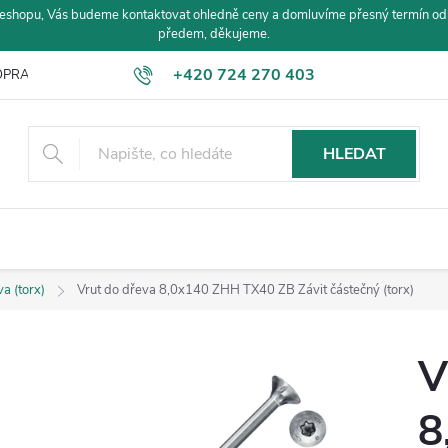
eshopu, Vás budeme kontaktovat ohledně ceny a domluvíme přesný termín od
předem, děkujeme.
+420 724 270 403
PRAVA A PLATBA
HLEDAT
a (torx)
Vrut do dřeva 8,0x140 ZHH TX40 ZB Závit částečný (torx)
V
8