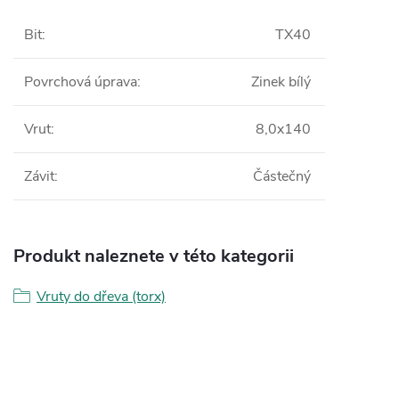
Bit
:
TX40
Povrchová úprava
:
Zinek bílý
Vrut
:
8,0x140
Závit
:
Částečný
Produkt naleznete v této kategorii
Vruty do dřeva (torx)