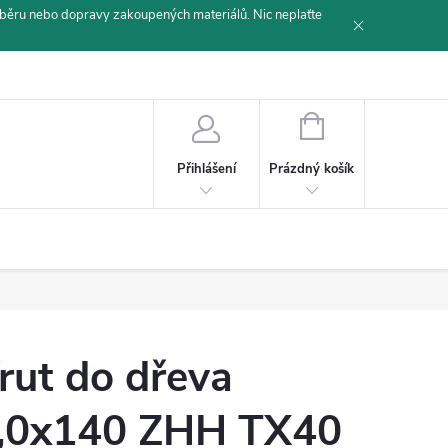
běru nebo dopravy zakoupených materiálů. Nic neplaťte
NÁKUPNÍ
KOŠÍK
Prázdný košík
Přihlášení
rut do dřeva
,0x140 ZHH TX40