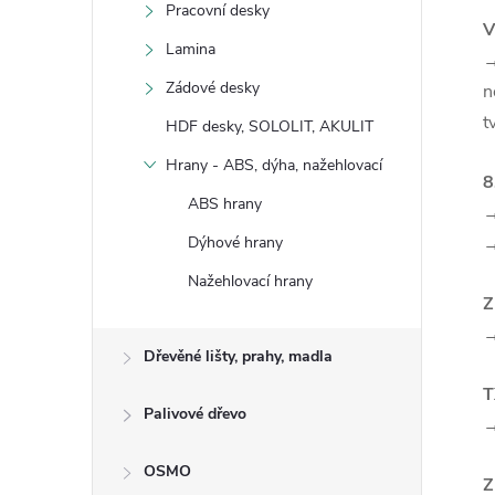
Pracovní desky
V
Lamina
→
Zádové desky
n
t
HDF desky, SOLOLIT, AKULIT
Hrany - ABS, dýha, nažehlovací
8
ABS hrany
Dýhové hrany
Nažehlovací hrany
Dřevěné lišty, prahy, madla
T
Palivové dřevo
→
OSMO
Z