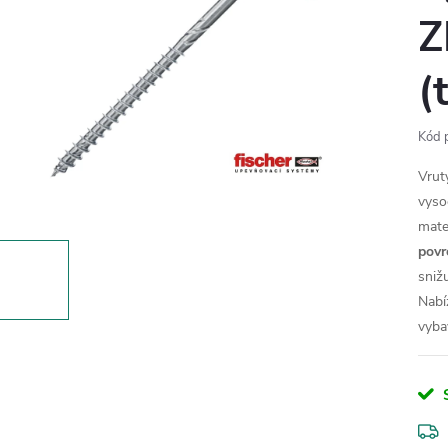
Z
(
Kód 
Vrut
vyso
mate
povr
sniž
Nabí
vyb