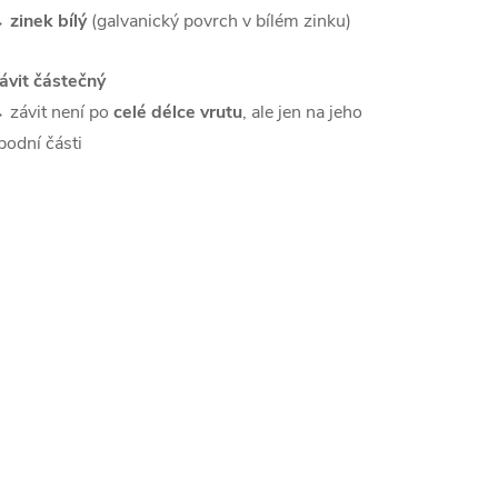
→
zinek bílý
(galvanický povrch v bílém zinku)
ávit částečný
 závit není po
celé délce vrutu
, ale jen na jeho
podní části