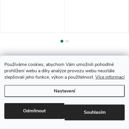
Používáme cookies, abychom Vám umožnili pohodlné
prohlížení webu a díky analýze provozu webu neustále
zlepšovali jeho funkce, výkon a použitelnost.
Více informací
Z
Nastavení
Copyright 2026
Drevobis Horoměřice
. Všechna práva vyhrazena.
Upravit
á
nastavení cookies
Vytvořil Shoptet
p
Odmítnout
Souhlasím
Partner: Mega Creative