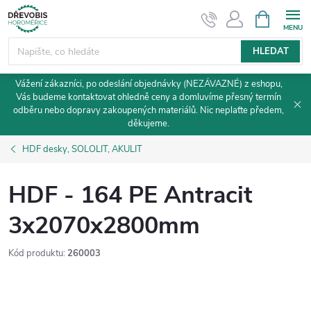
Přejít
NÁKUPNÍ
KOŠÍK
na
obsah
HLEDAT
Vážení zákazníci, po odeslání objednávky (NEZÁVAZNÉ) z eshopu,
Vás budeme kontaktovat ohledně ceny a domluvíme přesný termín
odběru nebo dopravy zakoupených materiálů. Nic neplaťte předem,
děkujeme.
HDF desky, SOLOLIT, AKULIT
HDF - 164 PE Antracit
3x2070x2800mm
Kód produktu:
260003