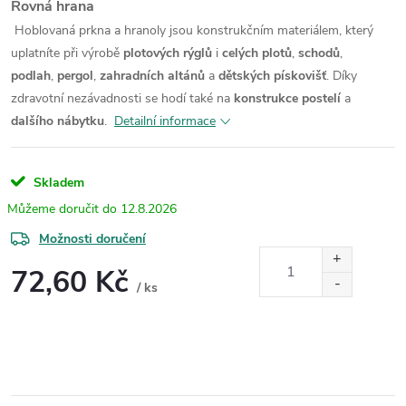
Rovná hrana
Hoblovaná prkna a hranoly jsou konstrukčním materiálem, který
uplatníte při výrobě
plotových rýglů
i
celých plotů
,
schodů
,
podlah
,
pergol
,
zahradních altánů
a
dětských pískovišť
. Díky
zdravotní nezávadnosti se hodí také na
konstrukce postelí
a
dalšího nábytku
.
Detailní informace
Skladem
12.8.2026
Možnosti doručení
72,60 Kč
/ ks
Měrná
cena: