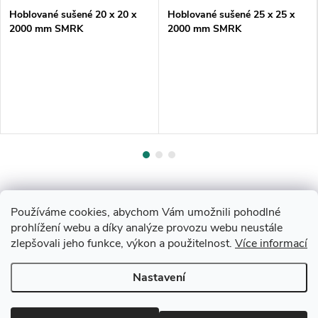
Hoblované sušené 20 x 20 x
Hoblované sušené 25 x 25 x
2000 mm SMRK
2000 mm SMRK
Používáme cookies, abychom Vám umožnili pohodlné
prohlížení webu a díky analýze provozu webu neustále
zlepšovali jeho funkce, výkon a použitelnost.
Více informací
Z
Nastavení
Copyright 2026
Drevobis Horoměřice
. Všechna práva vyhrazena.
Upravit
á
nastavení cookies