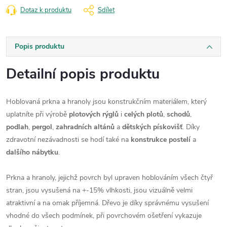
Dotaz k produktu
Sdílet
Popis produktu
Detailní popis produktu
Hoblovaná prkna a hranoly jsou konstrukčním materiálem, který
uplatníte při výrobě
plotových rýglů
i
celých plotů
,
schodů
,
podlah
,
pergol
,
zahradních altánů
a
dětských pískovišť
. Díky
zdravotní nezávadnosti se hodí také na
konstrukce postelí
a
dalšího nábytku
.
Prkna a hranoly, jejichž povrch byl upraven hoblováním všech čtyř
stran, jsou vysušená na +-15% vlhkosti, jsou vizuálně velmi
atraktivní a na omak příjemná. Dřevo je díky správnému vysušení
vhodné do všech podmínek, při povrchovém ošetření vykazuje