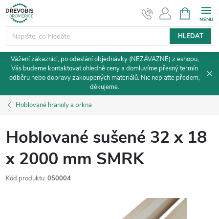
Přejít
NÁKUPNÍ
KOŠÍK
na
obsah
HLEDAT
Vážení zákazníci, po odeslání objednávky (NEZÁVAZNÉ) z eshopu,
Vás budeme kontaktovat ohledně ceny a domluvíme přesný termín
odběru nebo dopravy zakoupených materiálů. Nic neplaťte předem,
děkujeme.
Hoblované hranoly a prkna
Hoblované sušené 32 x 18
x 2000 mm SMRK
Kód produktu:
050004