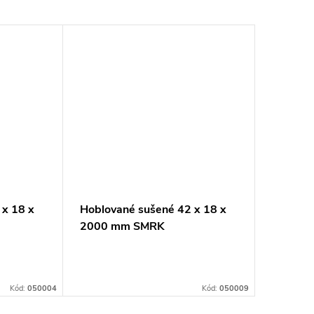
 x 18 x
Hoblované sušené 42 x 18 x
Hoblova
2000 mm SMRK
2000 
Kód:
050004
Kód:
050009