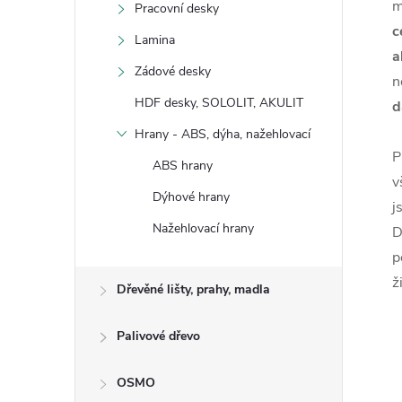
m
Pracovní desky
c
Lamina
a
Zádové desky
n
HDF desky, SOLOLIT, AKULIT
d
Hrany - ABS, dýha, nažehlovací
P
ABS hrany
v
Dýhové hrany
j
Nažehlovací hrany
D
p
ž
Dřevěné lišty, prahy, madla
Palivové dřevo
OSMO