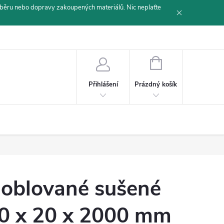
běru nebo dopravy zakoupených materiálů. Nic neplaťte
NÁKUPNÍ
KOŠÍK
Prázdný košík
Přihlášení
oblované sušené
0 x 20 x 2000 mm