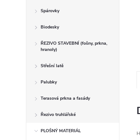
n
Spárovky
e
Biodesky
l
ŘEZIVO STAVEBNÍ (fošny, prkna,
hranoly)
Střešní latě
Palubky
Terasová prkna a fasády
Řezivo truhlářské
PLOŠNÝ MATERIÁL
H