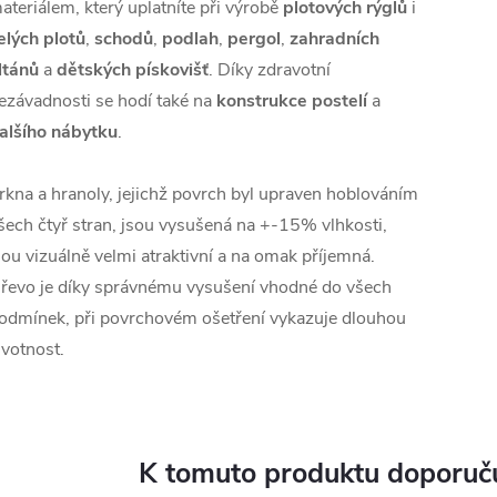
ateriálem, který uplatníte při výrobě
plotových rýglů
i
elých plotů
,
schodů
,
podlah
,
pergol
,
zahradních
ltánů
a
dětských pískovišť
. Díky zdravotní
ezávadnosti se hodí také na
konstrukce postelí
a
alšího nábytku
.
rkna a hranoly, jejichž povrch byl upraven hoblováním
šech čtyř stran, jsou vysušená na +-15% vlhkosti,
sou vizuálně velmi atraktivní a na omak příjemná.
řevo je díky správnému vysušení vhodné do všech
odmínek, při povrchovém ošetření vykazuje dlouhou
ivotnost.
K tomuto produktu doporuču