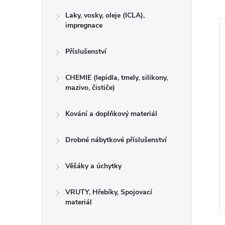
Laky, vosky, oleje (ICLA),
impregnace
Příslušenství
CHEMIE (lepidla, tmely, silikony,
mazivo, čističe)
Kování a doplňkový materiál
Drobné nábytkové příslušenství
sušené 42 x 18 x
Hoblované sušené 50 x 42 x
SMRK
2000 mm SMRK
Věšáky a úchytky
VRUTY, Hřebíky, Spojovací
materiál
Kód:
050009
Kód:
050016