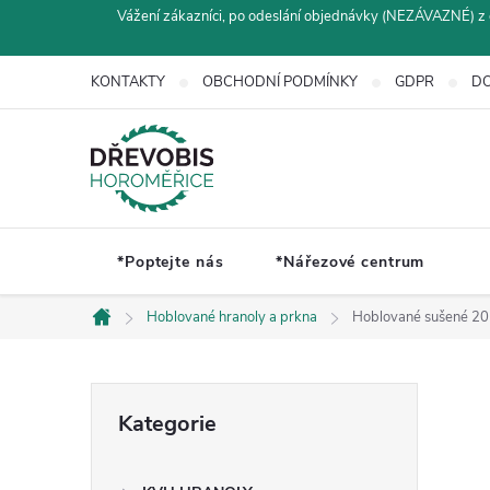
Přejít
Vážení zákazníci, po odeslání objednávky (NEZÁVAZNÉ) z 
na
obsah
KONTAKTY
OBCHODNÍ PODMÍNKY
GDPR
DO
*Poptejte nás
*Nářezové centrum
Hoblované hranoly a prkna
Hoblované sušené 2
Domů
P
Přeskočit
Kategorie
kategorie
o