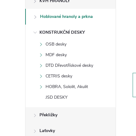
KVH HRANOLY
s
Hoblované hranoly a prkna
t
KONSTRUKČNÍ DESKY
r
OSB desky
a
MDF desky
n
DTD Dřevotřískové desky
CETRIS desky
n
HOBRA, Sololit, Akulit
í
JSD DESKY
p
Překližky
a
Laťovky