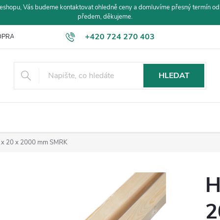
eshopu, Vás budeme kontaktovat ohledně ceny a domluvíme přesný termín od
předem, děkujeme.
+420 724 270 403
PRAVA A PLATBA
HLEDAT
0 x 20 x 2000 mm SMRK
H
2