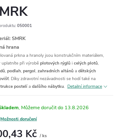
MRK
produktu:
050001
eriál: SMRK
ná hrana
ovaná prkna a hranoly jsou konstrukčním materiálem,
ý uplatníte při výrobě
plotových rýglů
i
celých plotů
,
odů
,
podlah
,
pergol
,
zahradních altánů
a
dětských
ovišť
. Díky zdravotní nezávadnosti se hodí také na
trukce postelí
a
dalšího nábytku
.
Detailní informace
Skladem
13.8.2026
Možnosti doručení
00,43 Kč
/ ks