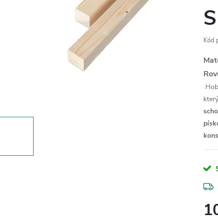
S
Kód 
Mat
Rov
Hobl
kter
sch
písk
kons
1