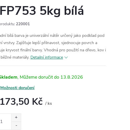
FP753 5kg bílá
produktu:
220001
adní bílá barva je univerzální nátěr určený jako podklad pod
í vrstvy. Zajišťuje lepší přilnavost, sjednocuje povrch a
uje kryvost finální barvy. Vhodná pro použití na dřevo, kov i
 běžné materiály.
Detailní informace
Skladem
13.8.2026
Možnosti doručení
 173,50 Kč
/ ks
ná
: