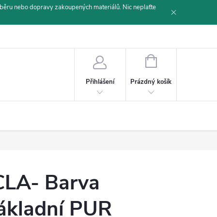
běru nebo dopravy zakoupených materiálů. Nic neplaťte
NÁKUPNÍ
KOŠÍK
Prázdný košík
Přihlášení
CLA- Barva
ákladní PUR