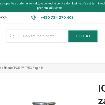
eshopu, Vás budeme kontaktovat ohledně ceny a domluvíme přesný termín od
předem, děkujeme.
+420 724 270 403
PRAVA A PLATBA
HLEDAT
a základní PUR PFP753 5kg bílá
I
z