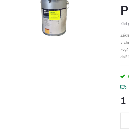
P
Kód 
Zákl
vrchn
zvyš
další
1
Měr
cena