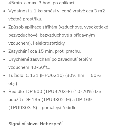
45min. a max. 3 hod. po aplikaci.
Vydatnost z 1 kg směsi v jedné vrstvě cca 3 m2
včetně prostřiku.
Způsob aplikace stříkání (vzduchové, vysokotlaké
bezvzduchové, bezvzduchové s přídavným
vzduchem), i elektrostaticky.
Zasychání cca 15 min. proti prachu.
Urychlené zasychání po zavadnutí teplým
vzduchem 40-50°C.
Tužidlo: C 131 (HPU6210) (30% hm. = 50%
obj.).
Ředidlo: DP 500 (TPU9203-F) (10-20%) lze
použít i DE 135 (TPU9302-M) a DP 169
(TPU9303-S) – pomalejší ředidlo.
Signální slovo: Nebezpečí