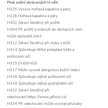
Plné znění zkrácených H-vět:
H225 Vysoce hořlavá kapalina a páry.
H226 Hořlavá kapalina a páry.
H302 Zdraví škodlivý při požití.
H304 Při požití a vniknutí do dýchacích cest
může způsobit smrt.
H312 Zdraví škodlivý při styku s kůží.
H314 Způsobuje těžké poleptání kůže a
poškození očí.
H315 Dráždí kůži.
H317 Může vyvolat alergickou kožní reakci.
H318 Způsobuje vážné poškození očí.
H319 Způsobuje vážné podráždění očí.
H332 Zdraví škodlivý při
vdechování.https://www.jafholz.cz/
H334 Při vdechování může vyvolat příznaky