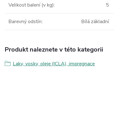
Velikost balení (v kg)
:
5
Barevný odstín
:
Bílá základní
Produkt naleznete v této kategorii
Laky, vosky, oleje (ICLA), impregnace