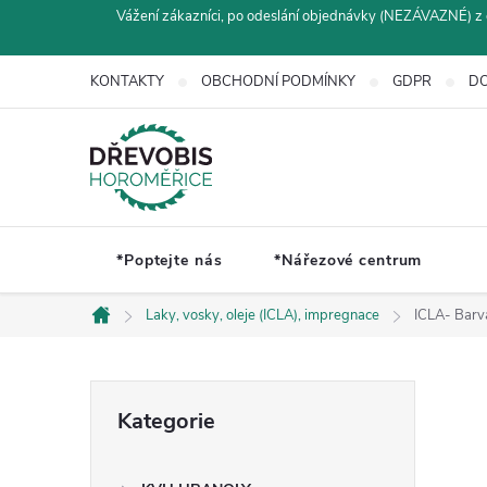
Přejít
Vážení zákazníci, po odeslání objednávky (NEZÁVAZNÉ) z 
na
obsah
KONTAKTY
OBCHODNÍ PODMÍNKY
GDPR
DO
*Poptejte nás
*Nářezové centrum
Laky, vosky, oleje (ICLA), impregnace
ICLA- Barv
Domů
P
Přeskočit
Kategorie
kategorie
o