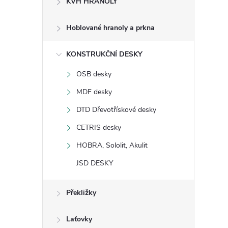
KVH HRANOLY
s
Hoblované hranoly a prkna
t
KONSTRUKČNÍ DESKY
r
OSB desky
a
MDF desky
n
DTD Dřevotřískové desky
CETRIS desky
n
HOBRA, Sololit, Akulit
í
JSD DESKY
p
Překližky
a
Laťovky