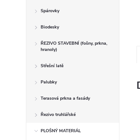
n
Spárovky
e
Biodesky
l
ŘEZIVO STAVEBNÍ (fošny, prkna,
hranoly)
Střešní latě
Palubky
Terasová prkna a fasády
Řezivo truhlářské
PLOŠNÝ MATERIÁL