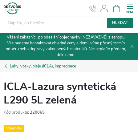
Přejít
NÁKUPNÍ
KOŠÍK
na
obsah
HLEDAT
Vážení zákazníci, po odeslání objednávky (NEZÁVAZNÉ) z eshopu,
Vás budeme kontaktovat ohledně ceny a domluvíme přesný termín
odběru nebo dopravy zakoupených materiálů. Nic neplaťte předem,
děkujeme.
Laky, vosky, oleje (ICLA), impregnace
ICLA-Lazura syntetická
L290 5L zelená
Kód produktu:
220065
Výprodej