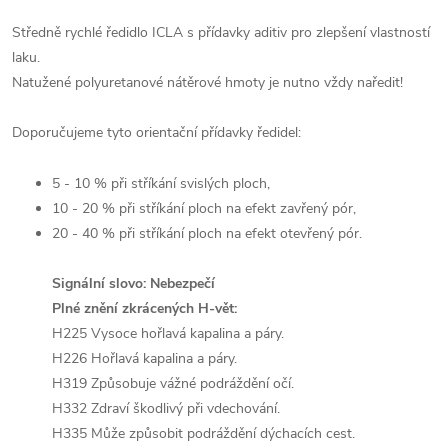
Středně rychlé ředidlo ICLA s přídavky aditiv pro zlepšení vlastností
laku.
Natužené polyuretanové nátěrové hmoty je nutno vždy naředit!
Doporučujeme tyto orientační přídavky ředidel:
5 - 10 % při stříkání svislých ploch,
10 - 20 % při stříkání ploch na efekt zavřený pór,
20 - 40 % při stříkání ploch na efekt otevřený pór.
Signální slovo: Nebezpečí
Plné znění zkrácených H-vět:
H225 Vysoce hořlavá kapalina a páry.
H226 Hořlavá kapalina a páry.
H319 Způsobuje vážné podráždění očí.
H332 Zdraví škodlivý při vdechování.
H335 Může způsobit podráždění dýchacích cest.