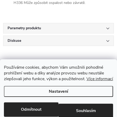
H336 Může způsobit ospalost nebo závratě.
Parametry produktu
Diskuse
Používáme cookies, abychom Vám umožnili pohodlné
prohlížení webu a díky analýze provozu webu neustále
zlepšovali jeho funkce, výkon a použitelnost.
Více informací
Z
Nastavení
Copyright 2026
Drevobis Horoměřice
. Všechna práva vyhrazena.
Upravit
á
nastavení cookies
Vytvořil Shoptet
p
Odmítnout
Souhlasím
Partner: Mega Creative