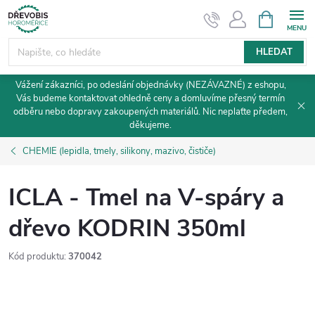
Přejít
NÁKUPNÍ
KOŠÍK
na
obsah
HLEDAT
Vážení zákazníci, po odeslání objednávky (NEZÁVAZNÉ) z eshopu,
Vás budeme kontaktovat ohledně ceny a domluvíme přesný termín
odběru nebo dopravy zakoupených materiálů. Nic neplaťte předem,
děkujeme.
CHEMIE (lepidla, tmely, silikony, mazivo, čističe)
ICLA - Tmel na V-spáry a
dřevo KODRIN 350ml
Kód produktu:
370042