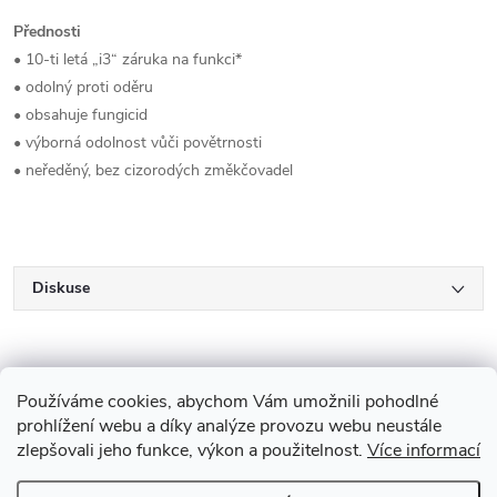
Přednosti
• 10-ti letá „i3“ záruka na funkci*
• odolný proti oděru
• obsahuje fungicid
• výborná odolnost vůči povětrnosti
• neředěný, bez cizorodých změkčovadel
Diskuse
Používáme cookies, abychom Vám umožnili pohodlné
prohlížení webu a díky analýze provozu webu neustále
zlepšovali jeho funkce, výkon a použitelnost.
Více informací
Z