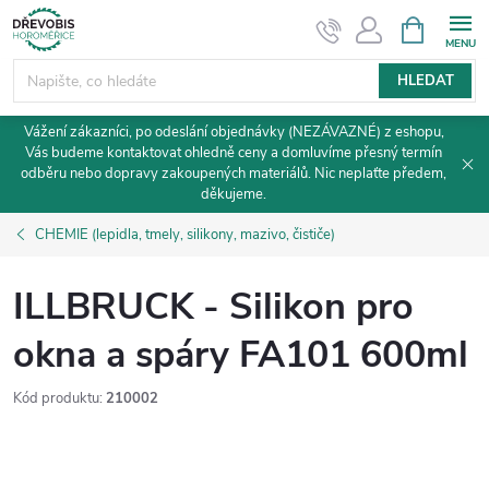
Přejít
NÁKUPNÍ
KOŠÍK
na
obsah
HLEDAT
Vážení zákazníci, po odeslání objednávky (NEZÁVAZNÉ) z eshopu,
Vás budeme kontaktovat ohledně ceny a domluvíme přesný termín
odběru nebo dopravy zakoupených materiálů. Nic neplaťte předem,
děkujeme.
CHEMIE (lepidla, tmely, silikony, mazivo, čističe)
ILLBRUCK - Silikon pro
okna a spáry FA101 600ml
Kód produktu:
210002