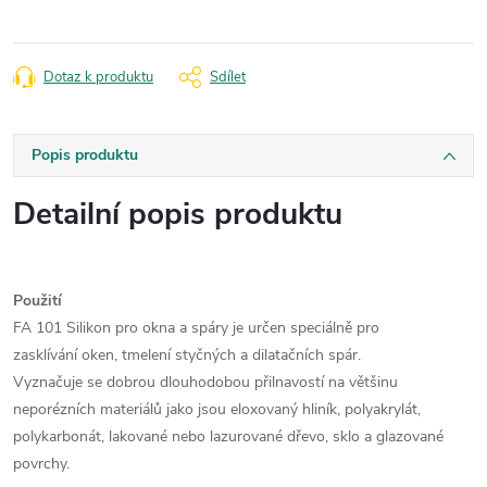
Dotaz k produktu
Sdílet
Popis produktu
Detailní popis produktu
Použití
FA 101 Silikon pro okna
a spáry je určen speciálně pro
zasklívání
oken, tmelení styčných a dilatačních spár.
Vyznačuje se dobrou dlouhodobou
přilnavostí na většinu
neporézních materiálů
jako jsou eloxovaný hliník, polyakrylát,
polykarbonát, lakované nebo lazurované
dřevo, sklo a glazované
povrchy.