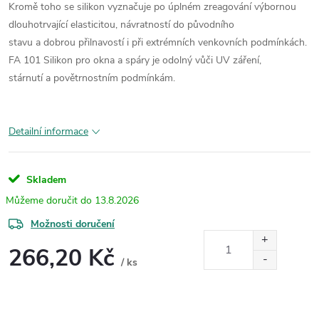
Kromě toho se silikon vyznačuje po
úplném zreagování výbornou
dlouhotrvající
elasticitou, návratností do původního
stavu a dobrou přilnavostí i při extrémních
venkovních podmínkách.
FA 101 Silikon
pro okna a spáry je odolný vůči UV záření,
stárnutí a povětrnostním podmínkám.
Detailní informace
Skladem
13.8.2026
Možnosti doručení
266,20 Kč
/ ks
Měrná
cena: