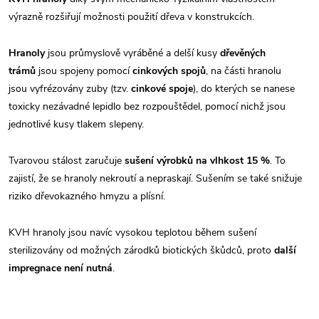
výrazně rozšiřují možnosti použití dřeva v konstrukcích.
Hranoly
jsou průmyslově vyráběné a delší kusy
dřevěných
trámů
jsou spojeny pomocí
cinkových spojů
, na části hranolu
jsou vyfrézovány zuby (tzv.
cinkové spoje
), do kterých se nanese
toxicky nezávadné lepidlo bez rozpouštědel, pomocí nichž jsou
jednotlivé kusy tlakem slepeny.
Tvarovou stálost zaručuje
sušení výrobků na vlhkost 15 %
. To
zajistí, že se hranoly nekroutí a nepraskají. Sušením se také snižuje
riziko dřevokazného hmyzu a plísní.
KVH hranoly jsou navíc vysokou teplotou během sušení
sterilizovány od možných zárodků biotických škůdců, proto
další
impregnace není nutná
.