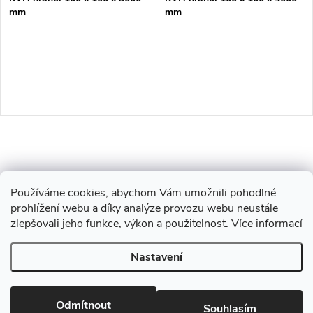
mm
mm
Používáme cookies, abychom Vám umožnili pohodlné
prohlížení webu a díky analýze provozu webu neustále
zlepšovali jeho funkce, výkon a použitelnost.
Více informací
Z
Nastavení
Copyright 2026
Drevobis Horoměřice
. Všechna práva vyhrazena.
Upravit
á
nastavení cookies
Vytvořil Shoptet
Odmítnout
Souhlasím