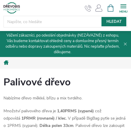
Přejít
NÁKUPNÍ
KOŠÍK
na
obsah
HLEDAT
Vážení zákazníci, po odeslání objednávky (NEZÁVAZNÉ) z eshopu,
Vás budeme kontaktovat ohledně ceny a domluvíme přesný termín
odběru nebo dopravy zakoupených materiálů. Nic neplaťte předem,
děkujeme.
Domů
Palivové dřevo
Nabízíme dřevo měkké, břízu a mix tvrdého.
Množství palivového dřeva je
1,40PRMS (sypané)
což
odpovídá
1PRMR (rovnané) / klec.
V případě BigBag pytle se jedná
o 1PRMS (sypané).
Délka polen 33cm
. Palivové dřevo lze zakoupit