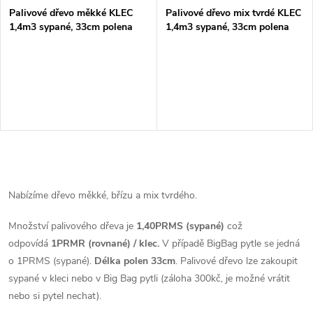
s
p
Palivové dřevo měkké KLEC
Palivové dřevo mix tvrdé KLEC
1,4m3 sypané, 33cm polena
1,4m3 sypané, 33cm polena
p
r
r
o
o
d
d
u
O
u
k
v
Nabízíme dřevo měkké, břízu a mix tvrdého.
k
l
t
Množství palivového dřeva je
1,40PRMS (sypané)
což
t
odpovídá
1PRMR (rovnané) / klec.
V případě BigBag pytle se jedná
á
ů
o 1PRMS (sypané).
Délka polen 33cm
. Palivové dřevo lze zakoupit
ů
d
sypané v kleci nebo v Big Bag pytli (záloha 300kč, je možné vrátit
nebo si pytel nechat).
a