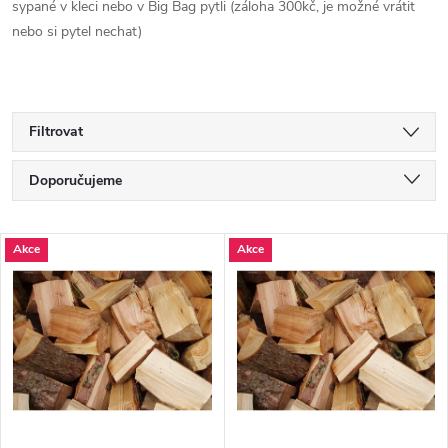
sypané v kleci nebo v Big Bag pytli (záloha 300kč, je možné vrátit
nebo si pytel nechat)
Filtrovat
Ř
Doporučujeme
a
Nejlevnější
V
Akce
Akce
Nejdražší
z
ý
Nejprodávanější
e
p
Abecedně
n
i
í