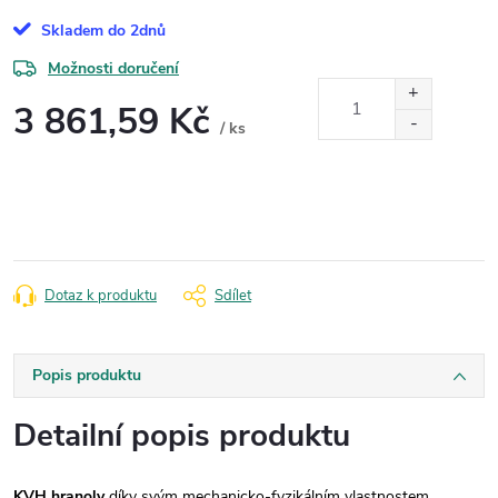
Skladem do 2dnů
Možnosti doručení
3 861,59 Kč
/ ks
Měrná
cena:
Dotaz k produktu
Sdílet
Popis produktu
Detailní popis produktu
KVH hranoly
díky svým mechanicko-fyzikálním vlastnostem