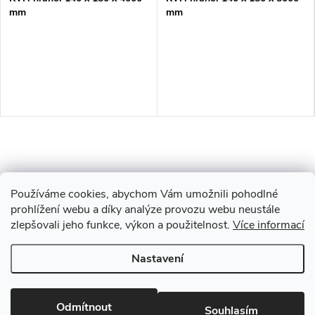
mm
mm
Používáme cookies, abychom Vám umožnili pohodlné
prohlížení webu a díky analýze provozu webu neustále
zlepšovali jeho funkce, výkon a použitelnost.
Více informací
Z
Nastavení
Copyright 2026
Drevobis Horoměřice
. Všechna práva vyhrazena.
Upravit
á
nastavení cookies
Vytvořil Shoptet
Odmítnout
Souhlasím