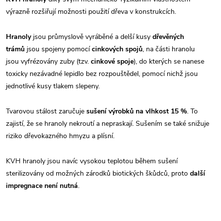
výrazně rozšiřují možnosti použití dřeva v konstrukcích.
Hranoly
jsou průmyslově vyráběné a delší kusy
dřevěných
trámů
jsou spojeny pomocí
cinkových spojů
, na části hranolu
jsou vyfrézovány zuby (tzv.
cinkové spoje
), do kterých se nanese
toxicky nezávadné lepidlo bez rozpouštědel, pomocí nichž jsou
jednotlivé kusy tlakem slepeny.
Tvarovou stálost zaručuje
sušení výrobků na vlhkost 15 %
. To
zajistí, že se hranoly nekroutí a nepraskají. Sušením se také snižuje
riziko dřevokazného hmyzu a plísní.
KVH hranoly jsou navíc vysokou teplotou během sušení
sterilizovány od možných zárodků biotických škůdců, proto
další
impregnace není nutná
.