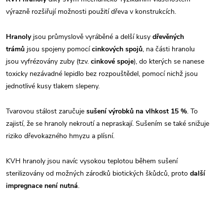
výrazně rozšiřují možnosti použití dřeva v konstrukcích.
Hranoly
jsou průmyslově vyráběné a delší kusy
dřevěných
trámů
jsou spojeny pomocí
cinkových spojů
, na části hranolu
jsou vyfrézovány zuby (tzv.
cinkové spoje
), do kterých se nanese
toxicky nezávadné lepidlo bez rozpouštědel, pomocí nichž jsou
jednotlivé kusy tlakem slepeny.
Tvarovou stálost zaručuje
sušení výrobků na vlhkost 15 %
. To
zajistí, že se hranoly nekroutí a nepraskají. Sušením se také snižuje
riziko dřevokazného hmyzu a plísní.
KVH hranoly jsou navíc vysokou teplotou během sušení
sterilizovány od možných zárodků biotických škůdců, proto
další
impregnace není nutná
.