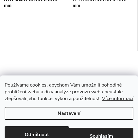
mm
mm
Používáme cookies, abychom Vám umožnili pohodlné
prohlížení webu a díky analýze provozu webu neustále
zlepšovali jeho funkce, výkon a použitelnost.
Více informací
Z
Nastavení
Copyright 2026
Drevobis Horoměřice
. Všechna práva vyhrazena.
Upravit
á
nastavení cookies
Vytvořil Shoptet
Odmítnout
Souhlasím