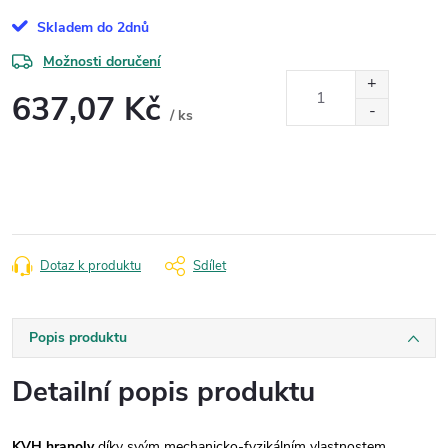
Skladem do 2dnů
Možnosti doručení
637,07 Kč
/ ks
Měrná
cena:
Dotaz k produktu
Sdílet
Popis produktu
Detailní popis produktu
KVH hranoly
díky svým mechanicko-fyzikálním vlastnostem