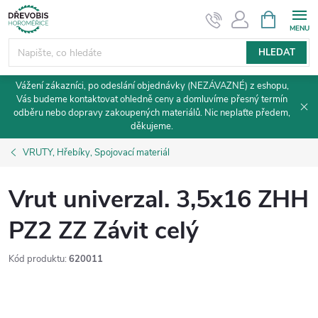
Přejít
NÁKUPNÍ
KOŠÍK
na
obsah
HLEDAT
Vážení zákazníci, po odeslání objednávky (NEZÁVAZNÉ) z eshopu,
Vás budeme kontaktovat ohledně ceny a domluvíme přesný termín
odběru nebo dopravy zakoupených materiálů. Nic neplaťte předem,
děkujeme.
VRUTY, Hřebíky, Spojovací materiál
Vrut univerzal. 3,5x16 ZHH
PZ2 ZZ Závit celý
Kód produktu:
620011