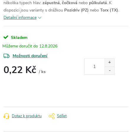
několika typech hlav:
zápustná, čočková
nebo
půlkulatá
.
K
dispozici jsou varianty s drážkou
Pozidriv (PZ)
nebo
Torx (TX)
.
Detailní informace
Skladem
12.8.2026
Možnosti doručení
0,22 Kč
/ ks
Měrná
cena:
Dotaz k produktu
Sdílet