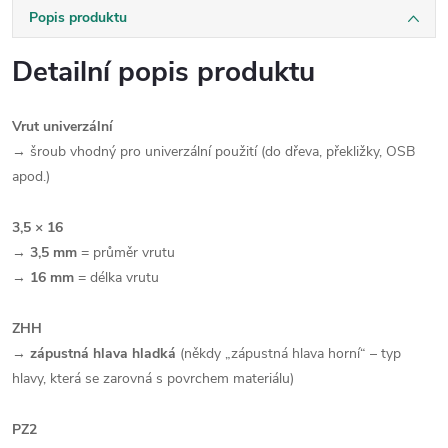
Popis produktu
Detailní popis produktu
Vrut univerzální
→ šroub vhodný pro univerzální použití (do dřeva, překližky, OSB
apod.)
3,5 × 16
→
3,5 mm
= průměr vrutu
→
16 mm
= délka vrutu
ZHH
→
zápustná hlava hladká
(někdy „zápustná hlava horní“ – typ
hlavy, která se zarovná s povrchem materiálu)
PZ2