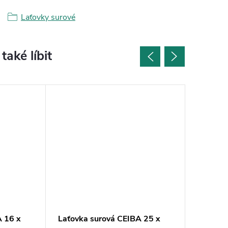
Laťovky surové
A 16 x
Laťovka surová CEIBA 25 x
Laťovka