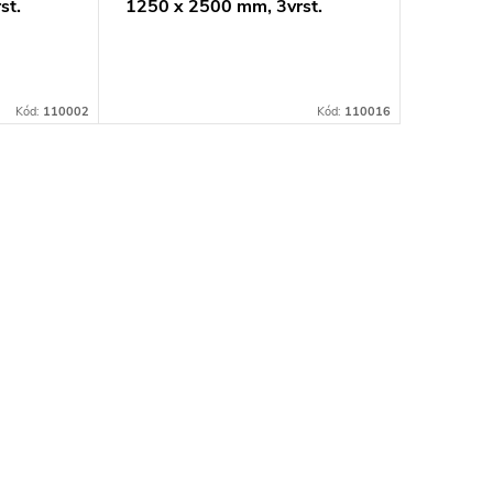
st.
1250 x 2500 mm, 3vrst.
1250 x 
Kód:
110002
Kód:
110016