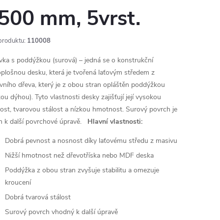
500 mm, 5vrst.
produktu:
110008
vka s poddýžkou (surová) – jedná se o konstrukční
oplošnou desku, která je tvořená laťovým středem z
vního dřeva, který je z obou stran opláštěn poddýžkou
ou dýhou). Tyto vlastnosti desky zajišťují její vysokou
ost, tvarovou stálost a nízkou hmotnost. Surový povrch je
n k další povrchové úpravě.
Hlavní vlastnosti:
Dobrá pevnost a nosnost díky laťovému středu z masivu
Nižší hmotnost než dřevotříska nebo MDF deska
Poddýžka z obou stran zvyšuje stabilitu a omezuje
kroucení
Dobrá tvarová stálost
Surový povrch vhodný k další úpravě