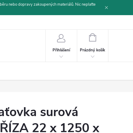
běru nebo dopravy zakoupených materiálů. Nic neplaťte
NÁKUPNÍ
KOŠÍK
Prázdný košík
Přihlášení
aťovka surová
ŘÍZA 22 x 1250 x