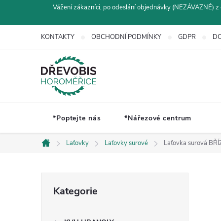
Přejít
Vážení zákazníci, po odeslání objednávky (NEZÁVAZNÉ) z 
na
obsah
KONTAKTY
OBCHODNÍ PODMÍNKY
GDPR
DO
*Poptejte nás
*Nářezové centrum
Laťovky
Laťovky surové
Laťovka surová BŘÍ
Domů
P
Přeskočit
Kategorie
kategorie
o