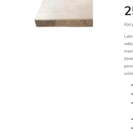
2
Kód 
Laťo
velk
masi
(tenk
pevn
urče