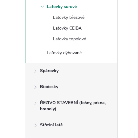
n
Laťovky surové
Laťovky březové
e
Laťovky CEIBA
l
Laťovky topolové
Laťovky dýhované
Spárovky
Biodesky
ŘEZIVO STAVEBNÍ (fošny, prkna,
hranoly)
Střešní latě