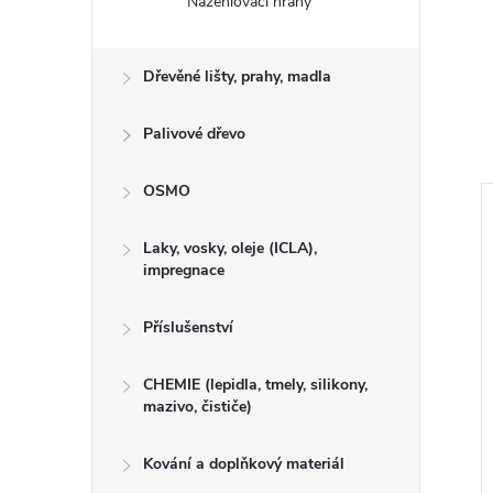
Nažehlovací hrany
Dřevěné lišty, prahy, madla
Palivové dřevo
OSMO
Laky, vosky, oleje (ICLA),
impregnace
Příslušenství
CHEMIE (lepidla, tmely, silikony,
mazivo, čističe)
Kování a doplňkový materiál
rová CEIBA 25 x
Laťovka surová TOPOL 16 x