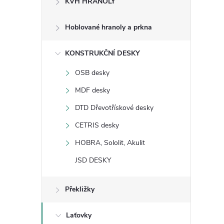
KVH HRANOLY
s
Hoblované hranoly a prkna
t
KONSTRUKČNÍ DESKY
r
OSB desky
a
MDF desky
n
DTD Dřevotřískové desky
CETRIS desky
n
HOBRA, Sololit, Akulit
í
JSD DESKY
p
Překližky
a
Laťovky