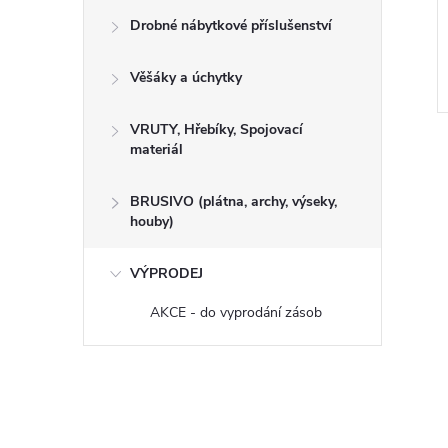
0 mm, 3vrst.
1250 x 2500 mm, 3vrst.
Drobné nábytkové příslušenství
Věšáky a úchytky
Kód:
110016
Kód:
110003
VRUTY, Hřebíky, Spojovací
materiál
BRUSIVO (plátna, archy, výseky,
houby)
VÝPRODEJ
AKCE - do vyprodání zásob