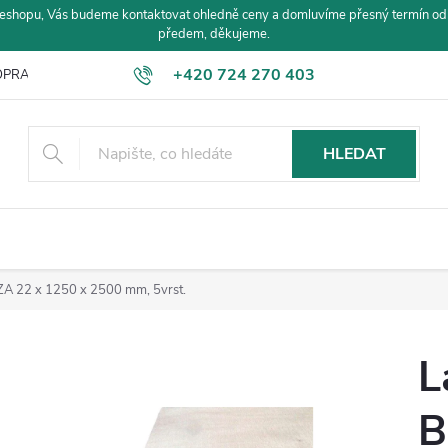
eshopu, Vás budeme kontaktovat ohledně ceny a domluvíme přesný termín od
předem, děkujeme.
+420 724 270 403
PRAVA A PLATBA
HLEDAT
ZA 22 x 1250 x 2500 mm, 5vrst.
L
B