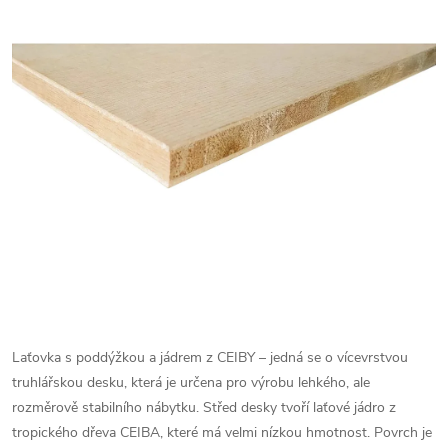
Laťovka s poddýžkou a jádrem z CEIBY – jedná se o vícevrstvou
truhlářskou desku, která je určena pro výrobu lehkého, ale
rozměrově stabilního nábytku. Střed desky tvoří laťové jádro z
tropického dřeva CEIBA, které má velmi nízkou hmotnost. Povrch je