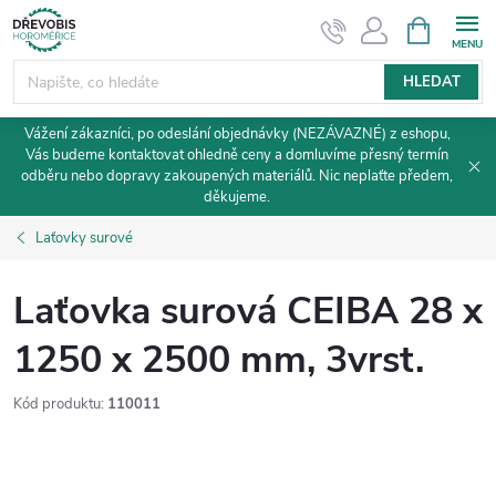
Přejít
NÁKUPNÍ
KOŠÍK
na
obsah
HLEDAT
Vážení zákazníci, po odeslání objednávky (NEZÁVAZNÉ) z eshopu,
Vás budeme kontaktovat ohledně ceny a domluvíme přesný termín
odběru nebo dopravy zakoupených materiálů. Nic neplaťte předem,
děkujeme.
Laťovky surové
Laťovka surová CEIBA 28 x
1250 x 2500 mm, 3vrst.
Kód produktu:
110011