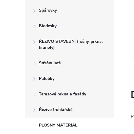
n
Spárovky
e
Biodesky
l
ŘEZIVO STAVEBNÍ (fošny, prkna,
hranoly)
Střešní latě
Palubky
Terasová prkna a fasády
Řezivo truhlářské
P
PLOŠNÝ MATERIÁL