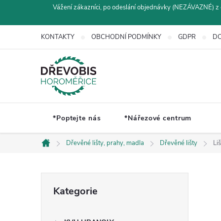
Přejít
Vážení zákazníci, po odeslání objednávky (NEZÁVAZNÉ) z 
na
obsah
KONTAKTY
OBCHODNÍ PODMÍNKY
GDPR
DO
*Poptejte nás
*Nářezové centrum
Dřevěné lišty, prahy, madla
Dřevěné lišty
Li
Domů
P
Přeskočit
Kategorie
kategorie
o