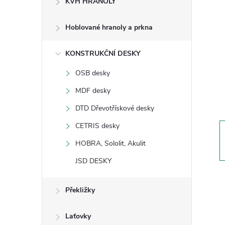
KVH HRANOLY
s
Hoblované hranoly a prkna
t
KONSTRUKČNÍ DESKY
r
OSB desky
a
MDF desky
n
DTD Dřevotřískové desky
CETRIS desky
n
HOBRA, Sololit, Akulit
í
JSD DESKY
p
Překližky
a
Laťovky