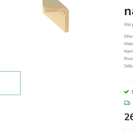
n
Kód 
Dřev
Mate
Nast
Roz
Délk
2
Měr
cena