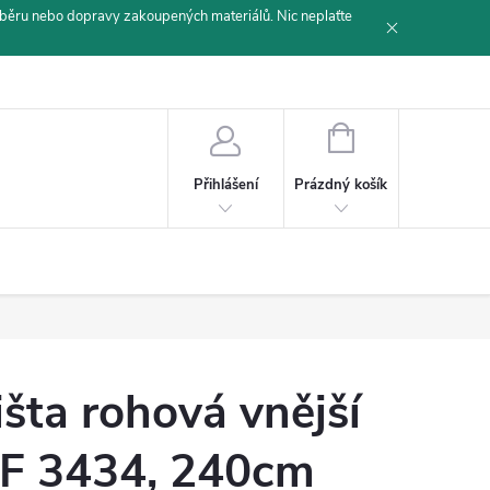
běru nebo dopravy zakoupených materiálů. Nic neplaťte
NÁKUPNÍ
KOŠÍK
Prázdný košík
Přihlášení
išta rohová vnější
F 3434, 240cm