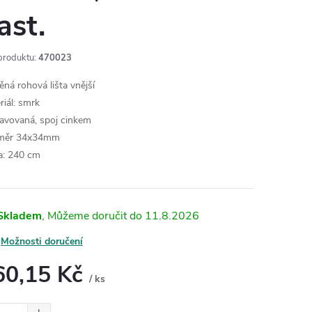
ast.
produktu:
470023
ěná rohová lišta vnější
riál: smrk
avovaná, spoj cinkem
měr 34x34mm
a: 240 cm
Skladem
11.8.2026
Možnosti doručení
60,15 Kč
/ ks
ná
: