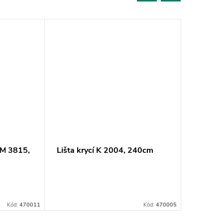
 KM 3815,
Lišta krycí K 2004, 240cm
Lišta k
Kód:
470011
Kód:
470005