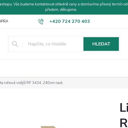
eshopu, Vás budeme kontaktovat ohledně ceny a domluvíme přesný termín od
předem, děkujeme.
+420 724 270 403
PRAVA A PLATBA
HLEDAT
šta rohová vnější RF 3434, 240cm nast.
L
R