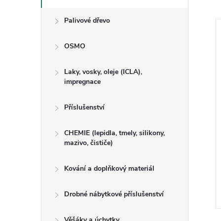
Palivové dřevo
OSMO
Laky, vosky, oleje (ICLA),
impregnace
Příslušenství
CHEMIE (lepidla, tmely, silikony,
mazivo, čističe)
ová KR 12, 200cm
Lišta podlahová P 3622,
240cm
Kování a doplňkový materiál
Drobné nábytkové příslušenství
Kód:
470001
Kód:
470017
Věšáky a úchytky