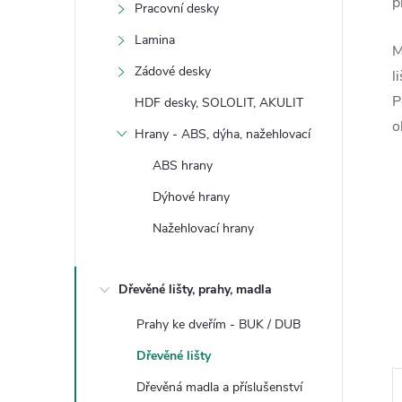
p
Pracovní desky
Lamina
M
Zádové desky
l
P
HDF desky, SOLOLIT, AKULIT
o
Hrany - ABS, dýha, nažehlovací
ABS hrany
Dýhové hrany
Nažehlovací hrany
Dřevěné lišty, prahy, madla
Prahy ke dveřím - BUK / DUB
Dřevěné lišty
Dřevěná madla a příslušenství