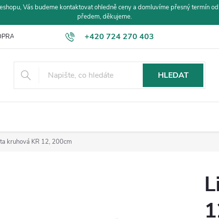
eshopu, Vás budeme kontaktovat ohledně ceny a domluvíme přesný termín od
předem, děkujeme.
+420 724 270 403
PRAVA A PLATBA
HLEDAT
šta kruhová KR 12, 200cm
L
1