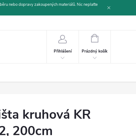
běru nebo dopravy zakoupených materiálů. Nic neplaťte
NÁKUPNÍ
KOŠÍK
Prázdný košík
Přihlášení
išta kruhová KR
2, 200cm