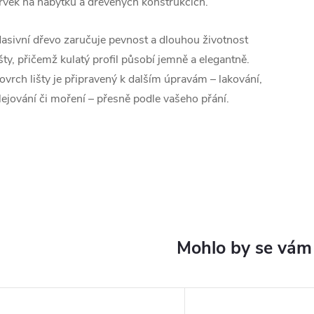
rvek na nábytku a dřevěných konstrukcích.
asivní dřevo zaručuje pevnost a dlouhou životnost
išty, přičemž kulatý profil působí jemně a elegantně.
ovrch lišty je připravený k dalším úpravám – lakování,
lejování či moření – přesně podle vašeho přání.