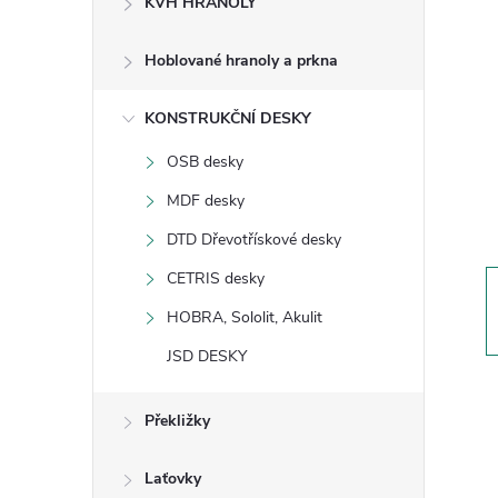
KVH HRANOLY
s
Hoblované hranoly a prkna
t
KONSTRUKČNÍ DESKY
r
OSB desky
a
MDF desky
n
DTD Dřevotřískové desky
CETRIS desky
n
HOBRA, Sololit, Akulit
í
JSD DESKY
p
Překližky
a
Laťovky