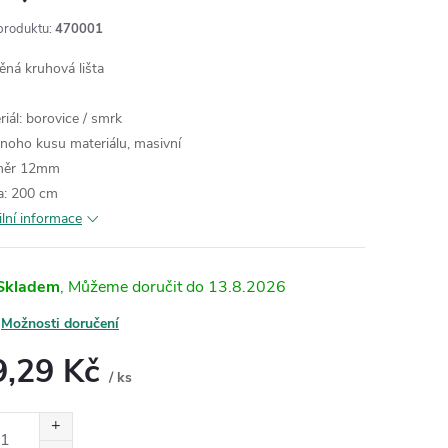
produktu:
470001
ěná kruhová lišta
riál: borovice / smrk
dnoho kusu materiálu, masivní
měr 12mm
a: 200 cm
ilní informace
Skladem
13.8.2026
Možnosti doručení
9,29 Kč
/ ks
ná
: