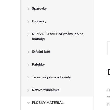
n
Spárovky
e
Biodesky
l
ŘEZIVO STAVEBNÍ (fošny, prkna,
hranoly)
Střešní latě
Palubky
Terasová prkna a fasády
D
Řezivo truhlářské
t
PLOŠNÝ MATERIÁL
p