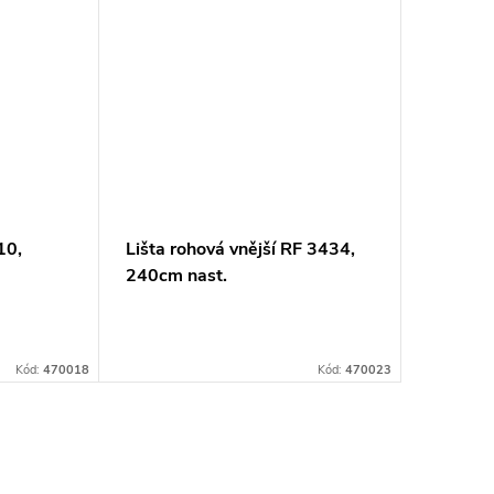
10,
Lišta rohová vnější RF 3434,
Lišta k
240cm nast.
Kód:
470018
Kód:
470023