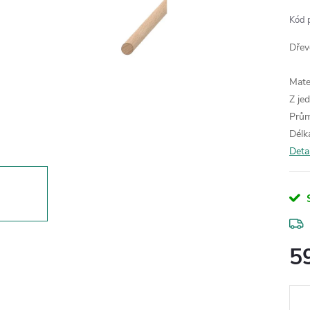
Kód 
Dřev
Mate
Z je
Prů
Délk
Deta
5
Měr
cena