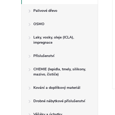
Palivové dřevo
OSMO
Laky, vosky, oleje (ICLA),
impregnace
Příslušenství
á vnější RF 3434,
Lišta krycí K 2504, 240cm
.
CHEMIE (lepidla, tmely, silikony,
mazivo, čističe)
Kód:
470023
Kód:
470006
Kování a doplňkový materiál
Drobné nábytkové příslušenství
Věšáky a úchytky