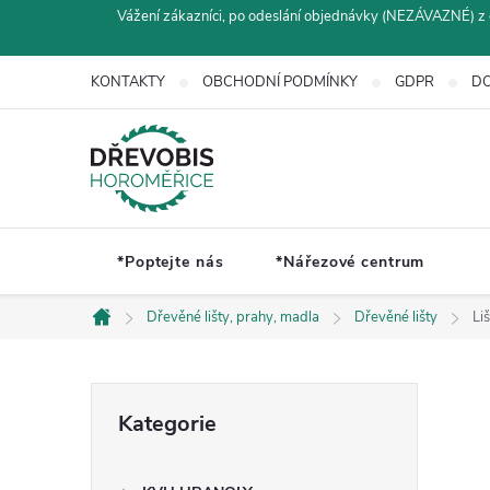
Přejít
Vážení zákazníci, po odeslání objednávky (NEZÁVAZNÉ) z 
na
obsah
KONTAKTY
OBCHODNÍ PODMÍNKY
GDPR
DO
*Poptejte nás
*Nářezové centrum
Dřevěné lišty, prahy, madla
Dřevěné lišty
Li
Domů
P
Přeskočit
Kategorie
kategorie
o