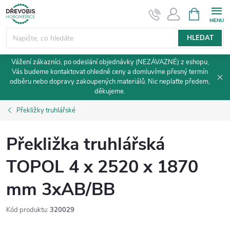
Přejít
NÁKUPNÍ
KOŠÍK
na
obsah
HLEDAT
Vážení zákazníci, po odeslání objednávky (NEZÁVAZNÉ) z eshopu,
Vás budeme kontaktovat ohledně ceny a domluvíme přesný termín
odběru nebo dopravy zakoupených materiálů. Nic neplaťte předem,
děkujeme.
Překližky truhlářské
Překližka truhlářská
TOPOL 4 x 2520 x 1870
mm 3xAB/BB
Kód produktu:
320029