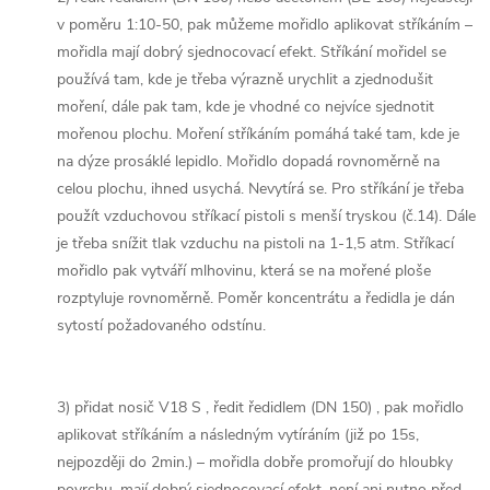
v poměru 1:10-50, pak můžeme mořidlo aplikovat stříkáním –
mořidla mají dobrý sjednocovací efekt. Stříkání mořidel se
používá tam, kde je třeba výrazně urychlit a zjednodušit
moření, dále pak tam, kde je vhodné co nejvíce sjednotit
mořenou plochu. Moření stříkáním pomáhá také tam, kde je
na dýze prosáklé lepidlo. Mořidlo dopadá rovnoměrně na
celou plochu, ihned usychá. Nevytírá se. Pro stříkání je třeba
použít vzduchovou stříkací pistoli s menší tryskou (č.14). Dále
je třeba snížit tlak vzduchu na pistoli na 1-1,5 atm. Stříkací
mořidlo pak vytváří mlhovinu, která se na mořené ploše
rozptyluje rovnoměrně. Poměr koncentrátu a ředidla je dán
sytostí požadovaného odstínu.
3) přidat nosič V18 S , ředit ředidlem (DN 150) , pak mořidlo
aplikovat stříkáním a následným vytíráním (již po 15s,
nejpozději do 2min.) – mořidla dobře promořují do hloubky
povrchu, mají dobrý sjednocovací efekt, není ani nutno před