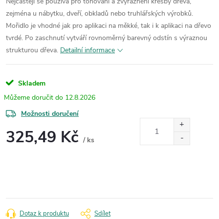
Nejčastěji se používá pro tónování a zvýraznění kresby dřeva,
zejména u nábytku, dveří, obkladů nebo truhlářských výrobků.
Mořidlo je vhodné jak pro aplikaci na měkké, tak i k aplikaci na dřevo
tvrdé. Po zaschnutí vytváří rovnoměrný barevný odstín s výraznou
strukturou dřeva.
Detailní informace
Skladem
12.8.2026
Možnosti doručení
325,49 Kč
/ ks
Měrná
cena:
Dotaz k produktu
Sdílet