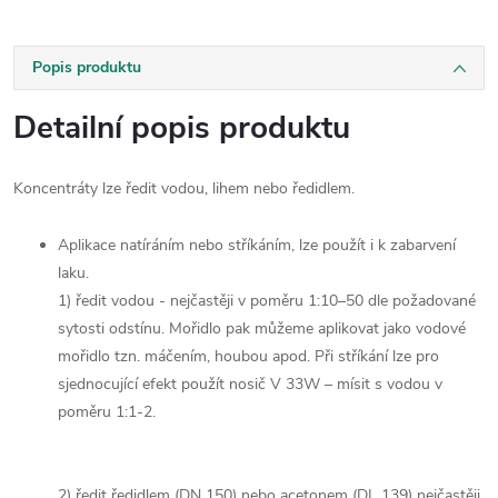
Popis produktu
Detailní popis produktu
Koncentráty lze ředit vodou, lihem nebo ředidlem.
Aplikace natíráním nebo stříkáním, lze použít i k zabarvení
laku.
1) ředit vodou - nejčastěji v poměru 1:10–50 dle požadované
sytosti odstínu. Mořidlo pak můžeme aplikovat jako vodové
mořidlo tzn. máčením, houbou apod. Při stříkání lze pro
sjednocující efekt použít nosič V 33W – mísit s vodou v
poměru 1:1-2.
2) ředit ředidlem (DN 150) nebo acetonem (DL 139) nejčastěji