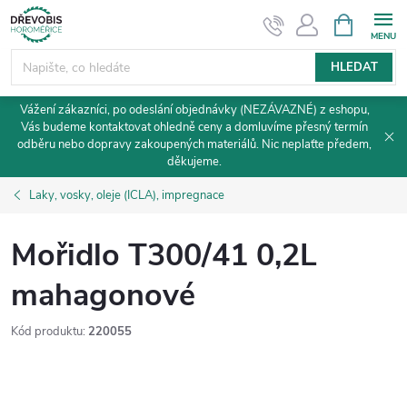
Přejít
NÁKUPNÍ
KOŠÍK
na
obsah
HLEDAT
Vážení zákazníci, po odeslání objednávky (NEZÁVAZNÉ) z eshopu,
Vás budeme kontaktovat ohledně ceny a domluvíme přesný termín
odběru nebo dopravy zakoupených materiálů. Nic neplaťte předem,
děkujeme.
Laky, vosky, oleje (ICLA), impregnace
Mořidlo T300/41 0,2L
mahagonové
Kód produktu:
220055