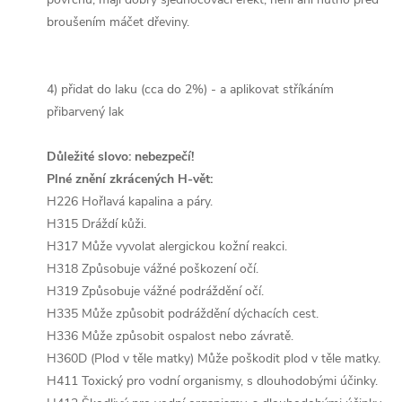
broušením máčet dřeviny.
4) přidat do laku (cca do 2%) - a aplikovat stříkáním
přibarvený lak
Důležité slovo: nebezpečí!
Plné znění zkrácených H-vět:
H226 Hořlavá kapalina a páry.
H315 Dráždí kůži.
H317 Může vyvolat alergickou kožní reakci.
H318 Způsobuje vážné poškození očí.
H319 Způsobuje vážné podráždění očí.
H335 Může způsobit podráždění dýchacích cest.
H336 Může způsobit ospalost nebo závratě.
H360D (Plod v těle matky) Může poškodit plod v těle matky.
H411 Toxický pro vodní organismy, s dlouhodobými účinky.