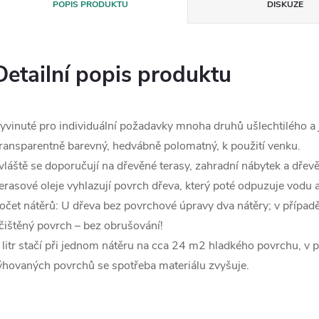
POPIS PRODUKTU
DISKUZE
Detailní popis produktu
yvinuté pro individuální požadavky mnoha druhů ušlechtilého a 
ransparentně barevný, hedvábně polomatný, k použití venku.
vláště se doporučují na dřevěné terasy, zahradní nábytek a dřevě
erasové oleje vyhlazují povrch dřeva, který poté odpuzuje vodu a
očet nátěrů: U dřeva bez povrchové úpravy dva nátěry; v případě
čištěný povrch – bez obrušování!
 litr stačí při jednom nátěru na cca 24 m2 hladkého povrchu, v
ýhovaných povrchů se spotřeba materiálu zvyšuje.