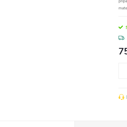
příp
mate
S
7
Měr
cena