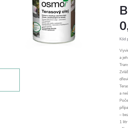
B
0
Kód 
Vyvi
a jeh
Tran
Zvlá
dřev
Tera
a neč
Poče
příp
– be
1 li