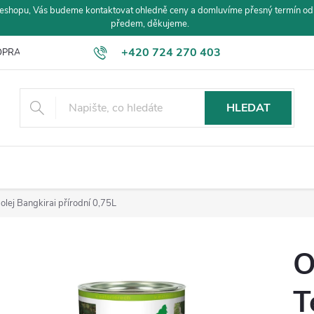
eshopu, Vás budeme kontaktovat ohledně ceny a domluvíme přesný termín od
předem, děkujeme.
+420 724 270 403
PRAVA A PLATBA
HLEDAT
lej Bangkirai přírodní 0,75L
O
T