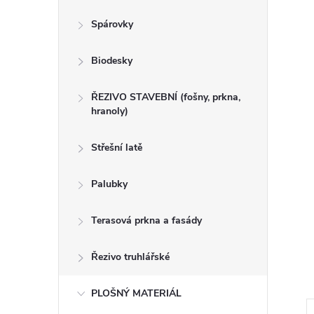
n
Spárovky
e
Biodesky
l
ŘEZIVO STAVEBNÍ (fošny, prkna,
hranoly)
Střešní latě
Palubky
Terasová prkna a fasády
Řezivo truhlářské
PLOŠNÝ MATERIÁL