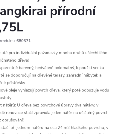
angkirai přírodní
,75L
produktu:
680371
nuté pro individuální požadavky mnoha druhů ušlechtilého
ličnatého dřeva!
sparentně barevný, hedvábně polomatný, k použití venku.
ště se doporučují na dřevěné terasy, zahradní nábytek a
ěné přístřešky.
sové oleje vyhlazují povrch dřeva, který poté odpuzuje vodu
istoty.
t nátěrů: U dřeva bez povrchové úpravy dva nátěry; v
adě renovace stačí zpravidla jeden nátěr na očištěný povrch
z obrušování!
tr stačí při jednom nátěru na cca 24 m2 hladkého povrchu, v