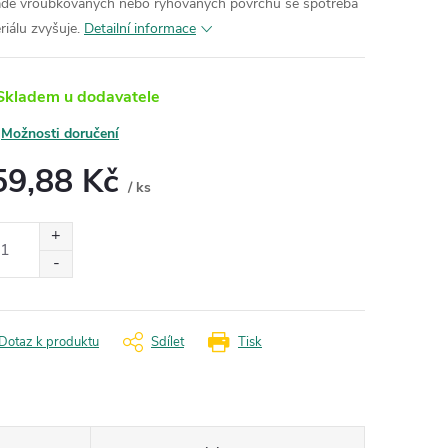
adě vroubkovaných nebo rýhovaných povrchů se spotřeba
riálu zvyšuje.
Detailní informace
kladem u dodavatele
Možnosti doručení
59,88 Kč
/ ks
ná
:
Dotaz k produktu
Sdílet
Tisk