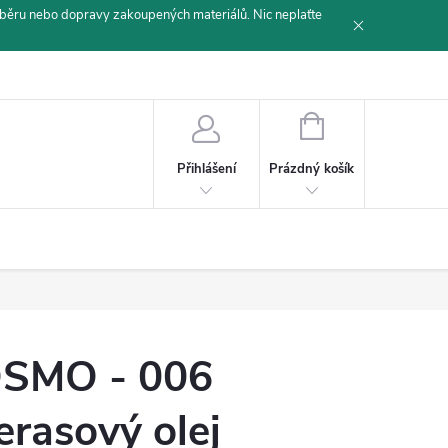
běru nebo dopravy zakoupených materiálů. Nic neplaťte
NÁKUPNÍ
KOŠÍK
Prázdný košík
Přihlášení
SMO - 006
erasový olej