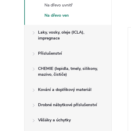
Na dřevo uvnitř
Na dřevo ven
Laky, vosky, oleje (ICLA),
impregnace
Příslušenství
CHEMIE (lepidla, tmely, silikony,
mazivo, čističe)
Kování a doplňkový materiál
 Čistič štětců a
OSMO - Míchací dřívko
Drobné nábytkové příslušenství
Věšáky a úchytky