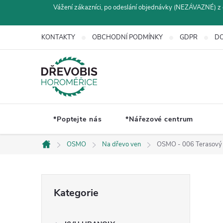
Přejít
Vážení zákazníci, po odeslání objednávky (NEZÁVAZNÉ) z 
na
obsah
KONTAKTY
OBCHODNÍ PODMÍNKY
GDPR
DO
*Poptejte nás
*Nářezové centrum
OSMO
Na dřevo ven
OSMO - 006 Terasový o
Domů
P
Přeskočit
Kategorie
kategorie
o