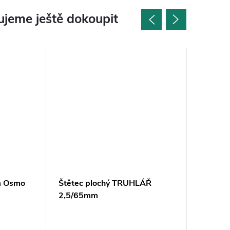
jeme ještě dokoupit
m Osmo
Štětec plochý TRUHLÁŘ
OSMO - 
2,5/65mm
ředidlo 