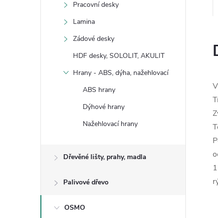
Pracovní desky
Lamina
Zádové desky
HDF desky, SOLOLIT, AKULIT
Hrany - ABS, dýha, nažehlovací
V
ABS hrany
T
Dýhové hrany
Z
Nažehlovací hrany
T
P
o
Dřevěné lišty, prahy, madla
1
r
Palivové dřevo
OSMO