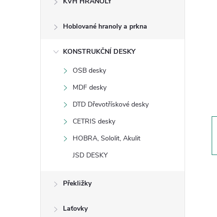
KVH HRANOLY
s
Hoblované hranoly a prkna
t
KONSTRUKČNÍ DESKY
r
OSB desky
a
MDF desky
n
DTD Dřevotřískové desky
CETRIS desky
n
HOBRA, Sololit, Akulit
í
JSD DESKY
p
Překližky
a
Laťovky