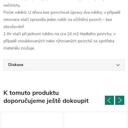
nečistoty.
Počet nátěrů: U dřeva bez povrchové úpravy dva nátěry; v případě
renovace stačí zpravidla jeden nátěr na očištěný povrch – bez
obrušování!
1 litr stačí při jednom nátěru na cca 24 m2 hladkého povrchu, v
případě vroubkovaných nebo rýhovaných povrchů se spotřeba
materiálu zvyšuje.
Diskuse
K tomuto produktu
doporučujeme ještě dokoupit