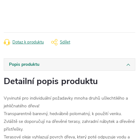
Měrná
cena:
Dotaz k produktu
Sdílet
Popis produktu
Detailní popis produktu
Vyvinuté pro individuální požadavky mnoha druhů ušlechtilého a
jehličnatého dřeva!
Transparentně barevný, hedvábně polomatný, k použití venku.
Zvláště se doporučují na dřevěné terasy, zahradní nábytek a dřevěné
přístřešky.
Terasové oleje vyhlazují povrch dřeva, který poté odpuzuje vodu a