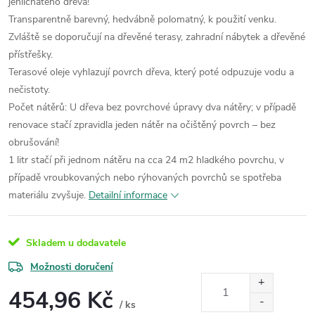
jehličnatého dřeva!
Transparentně barevný, hedvábně polomatný, k použití venku.
Zvláště se doporučují na dřevěné terasy, zahradní nábytek a dřevěné
přístřešky.
Terasové oleje vyhlazují povrch dřeva, který poté odpuzuje vodu a
nečistoty.
Počet nátěrů: U dřeva bez povrchové úpravy dva nátěry; v případě
renovace stačí zpravidla jeden nátěr na očištěný povrch – bez
obrušování!
1 litr stačí při jednom nátěru na cca 24 m2 hladkého povrchu, v
případě vroubkovaných nebo rýhovaných povrchů se spotřeba
materiálu zvyšuje.
Detailní informace
Skladem u dodavatele
Možnosti doručení
454,96 Kč
/ ks