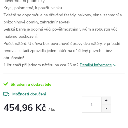
povětrnostní podmínky!
Krycí, polomatná, k použití venku
Zvláště se doporučuje na dřevěné fasády, balkóny, okna, zahradní a
prázdninové domky, zahradní nábytek
Selská barva je odolná vůči povětrnostním vlivům a robustní vůči
malému poškození.
Počet nátěrů: U dřeva bez povrchové úpravy dva nátěry, v případě
renovace stačí zpravidla jeden nátěr na očištěný povrch – bez
obrušování!
1 litr stačí při jednom nátěru na cca 26 m2
Detailní informace
Skladem u dodavatele
Možnosti doručení
454,96 Kč
/ ks
Měrná
cena: