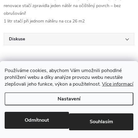
renovace stačí zpravidla jeden nátěr na očištěný povrch – bez
obrušování!
1 litr stačí při jednom nátěru na cca 26 m2
Diskuse
Používáme cookies, abychom Vám umožnili pohodlné
prohlížení webu a díky analýze provozu webu neustále
zlepšovali jeho funkce, výkon a použitelnost.
Více informací
Z
Nastavení
Copyright 2026
Drevobis Horoměřice
. Všechna práva vyhrazena.
Upravit
á
nastavení cookies
Vytvořil Shoptet
p
Odmítnout
Souhlasím
Partner: Mega Creative