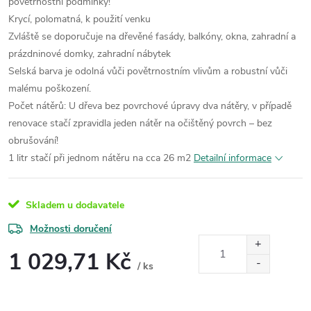
povětrnostní podmínky!
Krycí, polomatná, k použití venku
Zvláště se doporučuje na dřevěné fasády, balkóny, okna, zahradní a
prázdninové domky, zahradní nábytek
Selská barva je odolná vůči povětrnostním vlivům a robustní vůči
malému poškození.
Počet nátěrů: U dřeva bez povrchové úpravy dva nátěry, v případě
renovace stačí zpravidla jeden nátěr na očištěný povrch – bez
obrušování!
1 litr stačí při jednom nátěru na cca 26 m2
Detailní informace
Skladem u dodavatele
Možnosti doručení
1 029,71 Kč
/ ks
Měrná
cena: