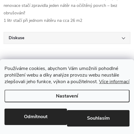
renovace stačí zpravidla jeden nátěr na očištěný povrch – bez
obrušování!
1 litr stačí při jednom nátěru na cca 26 m2
Diskuse
Používáme cookies, abychom Vám umožnili pohodlné
prohlížení webu a díky analýze provozu webu neustále
zlepšovali jeho funkce, výkon a použitelnost.
Více informací
Z
Nastavení
Copyright 2026
Drevobis Horoměřice
. Všechna práva vyhrazena.
Upravit
á
nastavení cookies
Vytvořil Shoptet
p
Odmítnout
Souhlasím
Partner: Mega Creative