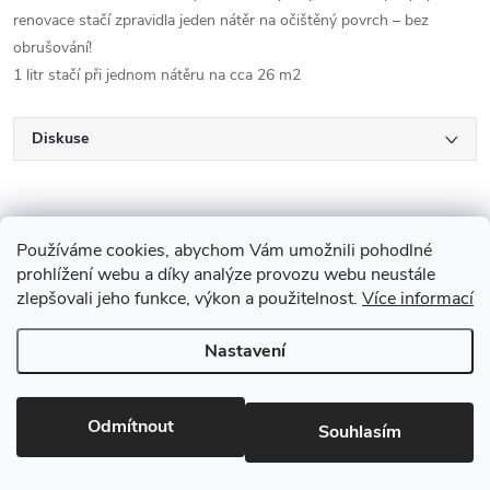
renovace stačí zpravidla jeden nátěr na očištěný povrch – bez
obrušování!
1 litr stačí při jednom nátěru na cca 26 m2
Diskuse
Používáme cookies, abychom Vám umožnili pohodlné
prohlížení webu a díky analýze provozu webu neustále
zlepšovali jeho funkce, výkon a použitelnost.
Více informací
Z
Nastavení
Copyright 2026
Drevobis Horoměřice
. Všechna práva vyhrazena.
Upravit
á
nastavení cookies
Vytvořil Shoptet
p
Odmítnout
Souhlasím
Partner: Mega Creative