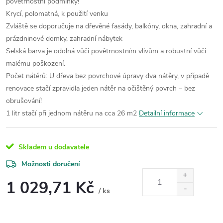
povětrnostní podmínky!
Krycí, polomatná, k použití venku
Zvláště se doporučuje na dřevěné fasády, balkóny, okna, zahradní a
prázdninové domky, zahradní nábytek
Selská barva je odolná vůči povětrnostním vlivům a robustní vůči
malému poškození.
Počet nátěrů: U dřeva bez povrchové úpravy dva nátěry, v případě
renovace stačí zpravidla jeden nátěr na očištěný povrch – bez
obrušování!
1 litr stačí při jednom nátěru na cca 26 m2
Detailní informace
Skladem u dodavatele
Možnosti doručení
1 029,71 Kč
/ ks
Měrná
cena: