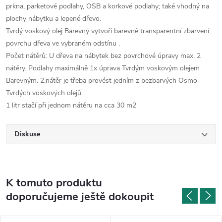
prkna, parketové podlahy, OSB a korkové podlahy; také vhodný na
plochy nábytku a lepené dřevo.
Tvrdý voskový olej Barevný vytvoří barevně transparentní zbarvení
povrchu dřeva ve vybraném odstínu .
Počet nátěrů: U dřeva na nábytek bez povrchové úpravy max. 2
nátěry. Podlahy maximálně 1x úprava Tvrdým voskovým olejem
Barevným. 2.nátěr je třeba provést jedním z bezbarvých Osmo
Tvrdých voskových olejů.
1 litr stačí při jednom nátěru na cca 30 m2
Diskuse
K tomuto produktu
doporučujeme ještě dokoupit