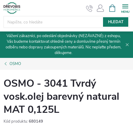
Přejít
NÁKUPNÍ
KOŠÍK
na
obsah
HLEDAT
Vážení zákazníci, po odeslání objednávky (NEZÁVAZNÉ) z eshopu,
Vás budeme kontaktovat ohledně ceny a domluvíme přesný termín
odběru nebo dopravy zakoupených materiálů. Nic neplaťte předem,
děkujeme.
OSMO
OSMO - 3041 Tvrdý
vosk.olej barevný natural
MAT 0,125L
Kód produktu:
680149