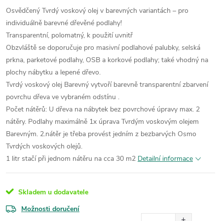
Osvědčený Tvrdý voskový olej v barevných variantách – pro
individuálně barevné dřevěné podlahy!
Transparentní, polomatný, k použití uvnitř
Obzvláště se doporučuje pro masivní podlahové palubky, selská
prkna, parketové podlahy, OSB a korkové podlahy; také vhodný na
plochy nábytku a lepené dřevo.
Tvrdý voskový olej Barevný vytvoří barevně transparentní zbarvení
povrchu dřeva ve vybraném odstínu .
Počet nátěrů: U dřeva na nábytek bez povrchové úpravy max. 2
nátěry. Podlahy maximálně 1x úprava Tvrdým voskovým olejem
Barevným. 2.nátěr je třeba provést jedním z bezbarvých Osmo
Tvrdých voskových olejů.
1 litr stačí při jednom nátěru na cca 30 m2
Detailní informace
Skladem u dodavatele
Možnosti doručení