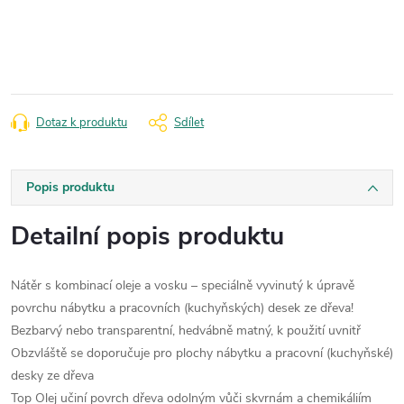
Měrná
cena:
Dotaz k produktu
Sdílet
Popis produktu
Detailní popis produktu
Nátěr s kombinací oleje a vosku – speciálně vyvinutý k úpravě
povrchu nábytku a pracovních (kuchyňských) desek ze dřeva!
Bezbarvý nebo transparentní, hedvábně matný, k použití uvnitř
Obzvláště se doporučuje pro plochy nábytku a pracovní (kuchyňské)
desky ze dřeva
Top Olej učiní povrch dřeva odolným vůči skvrnám a chemikáliím