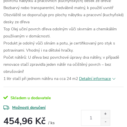
povrchu nábytku a pracovních (kuchyňských) desek ze dřeva!
Bezbarvý nebo transparentní, hedvábně matný, k použití uvnitř
Obzvláště se doporučuje pro plochy nábytku a pracovní (kuchyňské)
desky ze dřeva
Top Olej učiní povrch dřeva odolným vůči skvrnám a chemikáliím
používaným v domácnosti.
Produkt je odolný vůči slinám a potu, je certifikovaný pro styk s
potravinami. Vhodný i na dětské hračky.
Počet nátěrů: U dřeva bez povrchové úpravy dva nátěry, v případě
renovace stačí zpravidla jeden nátěr na očištěný povrch – bez
obrušování!
1 litr stačí při jednom nátěru na cca 24 m2
Detailní informace
Skladem u dodavatele
Možnosti doručení
454,96 Kč
/ ks