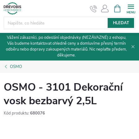
Přejít
NÁKUPNÍ
KOŠÍK
na
obsah
HLEDAT
Vážení zákazníci, po odeslání objednávky (NEZÁVAZNÉ) z eshopu,
Vás budeme kontaktovat ohledně ceny a domluvíme přesný termín
odběru nebo dopravy zakoupených materiálů. Nic neplaťte předem,
děkujeme.
OSMO
OSMO - 3101 Dekorační
vosk bezbarvý 2,5L
Kód produktu:
680076