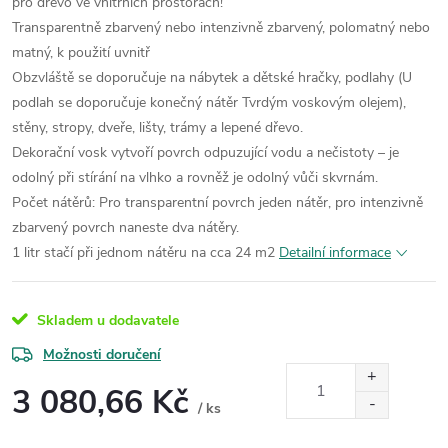
pro dřevo ve vnitřních prostorách!
Transparentně zbarvený nebo intenzivně zbarvený, polomatný nebo
matný, k použití uvnitř
Obzvláště se doporučuje na nábytek a dětské hračky, podlahy (U
podlah se doporučuje konečný nátěr Tvrdým voskovým olejem),
stěny, stropy, dveře, lišty, trámy a lepené dřevo.
Dekorační vosk vytvoří povrch odpuzující vodu a nečistoty – je
odolný při stírání na vlhko a rovněž je odolný vůči skvrnám.
Počet nátěrů: Pro transparentní povrch jeden nátěr, pro intenzivně
zbarvený povrch naneste dva nátěry.
1 litr stačí při jednom nátěru na cca 24 m2
Detailní informace
Skladem u dodavatele
Možnosti doručení
3 080,66 Kč
/ ks
Měrná