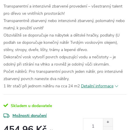
Transparentní a intenzivně zbarvené provedení – všestranný talent
pro dřevo ve vnitřních prostorách!
Transparentně zbarvený nebo intenzivně zbarvený, polomatný nebo
matný, k použití uvnitř
Obzvláště se doporučuje na nábytek a dětské hračky, podlahy (U
podlah se doporučuje konečný nátěr Tvrdým voskovým olejem),
stěny, stropy, dveře, lišty, trámy a lepené dřevo.
Dekorační vosk vytvoří povrch odpuzující vodu a nečistoty – je
odolný při stírání na vlhko a rovněž je odolný vůči skvrnám.
Počet nátěrů: Pro transparentní povrch jeden nátěr, pro intenzivně
zbarvený povrch naneste dva nátěry.
1 litr stačí při jednom nátěru na cca 24 m2
Detailní informace
Skladem u dodavatele
Možnosti doručení
454,96 Kč