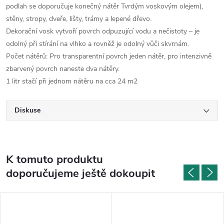
podlah se doporučuje konečný nátěr Tvrdým voskovým olejem),
stěny, stropy, dveře, lišty, trámy a lepené dřevo.
Dekorační vosk vytvoří povrch odpuzující vodu a nečistoty – je
odolný při stírání na vlhko a rovněž je odolný vůči skvrnám.
Počet nátěrů: Pro transparentní povrch jeden nátěr, pro intenzivně
zbarvený povrch naneste dva nátěry.
1 litr stačí při jednom nátěru na cca 24 m2
Diskuse
K tomuto produktu
doporučujeme ještě dokoupit