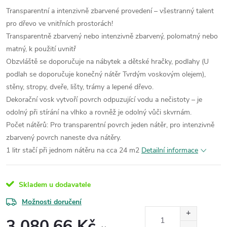
Transparentní a intenzivně zbarvené provedení – všestranný talent
pro dřevo ve vnitřních prostorách!
Transparentně zbarvený nebo intenzivně zbarvený, polomatný nebo
matný, k použití uvnitř
Obzvláště se doporučuje na nábytek a dětské hračky, podlahy (U
podlah se doporučuje konečný nátěr Tvrdým voskovým olejem),
stěny, stropy, dveře, lišty, trámy a lepené dřevo.
Dekorační vosk vytvoří povrch odpuzující vodu a nečistoty – je
odolný při stírání na vlhko a rovněž je odolný vůči skvrnám.
Počet nátěrů: Pro transparentní povrch jeden nátěr, pro intenzivně
zbarvený povrch naneste dva nátěry.
1 litr stačí při jednom nátěru na cca 24 m2
Detailní informace
Skladem u dodavatele
Možnosti doručení
3 080,66 Kč