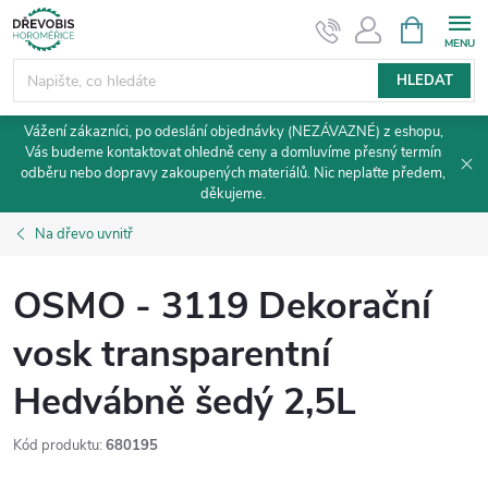
Přejít
NÁKUPNÍ
KOŠÍK
na
obsah
HLEDAT
Vážení zákazníci, po odeslání objednávky (NEZÁVAZNÉ) z eshopu,
Vás budeme kontaktovat ohledně ceny a domluvíme přesný termín
odběru nebo dopravy zakoupených materiálů. Nic neplaťte předem,
děkujeme.
Na dřevo uvnitř
OSMO - 3119 Dekorační
vosk transparentní
Hedvábně šedý 2,5L
Kód produktu:
680195