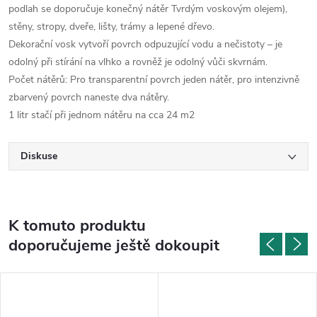
podlah se doporučuje konečný nátěr Tvrdým voskovým olejem),
stěny, stropy, dveře, lišty, trámy a lepené dřevo.
Dekorační vosk vytvoří povrch odpuzující vodu a nečistoty – je
odolný při stírání na vlhko a rovněž je odolný vůči skvrnám.
Počet nátěrů: Pro transparentní povrch jeden nátěr, pro intenzivně
zbarvený povrch naneste dva nátěry.
1 litr stačí při jednom nátěru na cca 24 m2
Diskuse
K tomuto produktu
doporučujeme ještě dokoupit