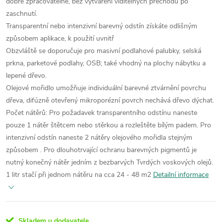
dobře zpracovatelné, bez vytváření viditelných přechodů po
zaschnutí.
Transparentní nebo intenzivní barevný odstín získáte odlišným
způsobem aplikace, k použití uvnitř
Obzvláště se doporučuje pro masivní podlahové palubky, selská
prkna, parketové podlahy, OSB; také vhodný na plochy nábytku a
lepené dřevo.
Olejové mořidlo umožňuje individuální barevné ztvárnění povrchu
dřeva, difúzně otevřený mikroporézní povrch nechává dřevo dýchat.
Počet nátěrů: Pro požadavek transparentního odstínu naneste
pouze 1 nátěr štětcem nebo stěrkou a rozleštěte bílým padem. Pro
intenzivní odstín naneste 2 nátěry olejového mořidla stejným
způsobem . Pro dlouhotrvající ochranu barevných pigmentů je
nutný konečný nátěr jedním z bezbarvých Tvrdých voskových olejů.
1 litr stačí při jednom nátěru na cca 24 - 48 m2
Detailní informace
Skladem u dodavatele