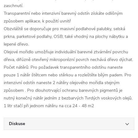
zaschnutí.
Transparentní nebo intenzivní barevný odstín získáte odlišným
způsobem aplikace, k použití uvnitř
Obzvláště se doporučuje pro masivní podlahové palubky, selská
prkna, parketové podlahy, OSB; také vhodný na plochy nábytku a
lepené dřevo.
Olejové mořidlo umožňuje individuální barevné ztvárnění povrchu
dřeva, difúzně otevřený mikroporézní povrch nechává dřevo dýchat.
Počet nátěrů: Pro požadavek transparentního odstínu naneste
pouze 1 nátěr štětcem nebo stěrkou a rozleštěte bílým padem. Pro
intenzivní odstín naneste 2 nátěry olejového mořidla stejným
způsobem . Pro dlouhotrvající ochranu barevných pigmentů je
nutný konečný nátěr jedním z bezbarvých Tvrdých voskových olejů.
1 litr stačí při jednom nátěru na cca 24 - 48 m2
Diskuse