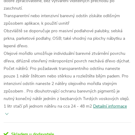
dobře zpracovatelné, bez vytváření viditelných přechodů po
zaschnutí.
Transparentní nebo intenzivní barevný odstín získáte odlišným
způsobem aplikace, k použití uvnitř
Obzvláště se doporučuje pro masivní podlahové palubky, selská
prkna, parketové podlahy, OSB; také vhodný na plochy nábytku a
lepené dřevo.
Olejové mořidlo umožňuje individuální barevné ztvárnění povrchu
dřeva, difúzně otevřený mikroporézní povrch nechává dřevo dýchat.
Počet nátěrů: Pro požadavek transparentního odstínu naneste
pouze 1 nátěr štětcem nebo stěrkou a rozleštěte bílým padem. Pro
intenzivní odstín naneste 2 nátěry olejového mořidla stejným
způsobem . Pro dlouhotrvající ochranu barevných pigmentů je
nutný konečný nátěr jedním z bezbarvých Tvrdých voskových olejů.
1 litr stačí při jednom nátěru na cca 24 - 48 m2
Detailní informace
Skladem u dodavatele