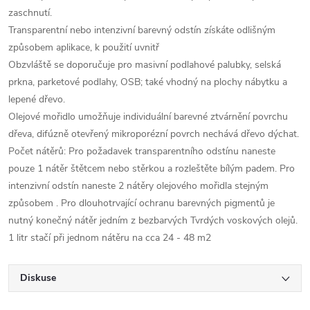
zaschnutí.
Transparentní nebo intenzivní barevný odstín získáte odlišným
způsobem aplikace, k použití uvnitř
Obzvláště se doporučuje pro masivní podlahové palubky, selská
prkna, parketové podlahy, OSB; také vhodný na plochy nábytku a
lepené dřevo.
Olejové mořidlo umožňuje individuální barevné ztvárnění povrchu
dřeva, difúzně otevřený mikroporézní povrch nechává dřevo dýchat.
Počet nátěrů: Pro požadavek transparentního odstínu naneste
pouze 1 nátěr štětcem nebo stěrkou a rozleštěte bílým padem. Pro
intenzivní odstín naneste 2 nátěry olejového mořidla stejným
způsobem . Pro dlouhotrvající ochranu barevných pigmentů je
nutný konečný nátěr jedním z bezbarvých Tvrdých voskových olejů.
1 litr stačí při jednom nátěru na cca 24 - 48 m2
Diskuse